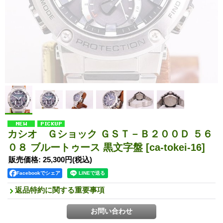
カシオ Ｇショック ＧＳＴ－Ｂ２００Ｄ ５６
０８ ブルートゥース 黒文字盤
[ca-tokei-16]
販売価格
:
25,300円
(税込)
Facebookでシェア
返品特約に関する重要事項