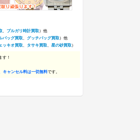
取
、
ブルガリ時計買取
）他
ルバッグ買取
、
グッチバッグ買取
）他
ェッキオ買取
、
タサキ買取
、
星の砂買取
）
ます！
、キャンセル料は一切無料
です。