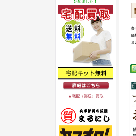
始めました！
参
価
ま
▲宅配（郵送）買取