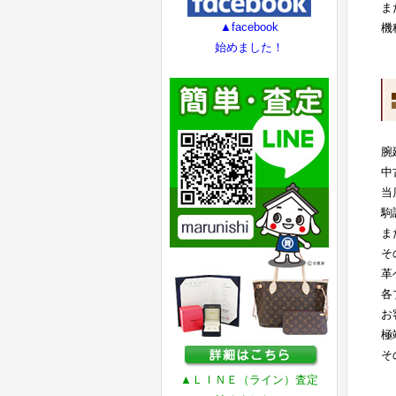
ま
▲facebook
機
始めました！
腕
中
当
駒
ま
そ
革
各
お
極
そ
▲ＬＩＮＥ（ライン）査定