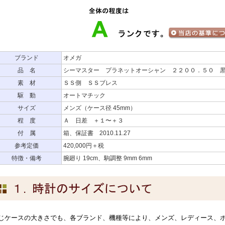
ブランド
オメガ
品 名
シーマスター プラネットオーシャン ２２００．５０ 
素 材
ＳＳ側 ＳＳブレス
駆 動
オートマチック
サイズ
メンズ（ケース径 45mm）
程 度
Ａ 日差 ＋１〜＋３
付 属
箱、保証書 2010.11.27
参考定価
420,000円＋税
特徴・備考
腕廻り 19cm、駒調整 9mm 6mm
じケースの大きさでも、各ブランド、機種等により、メンズ、レディース、