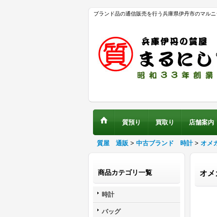
ブランド品の通信販売を行う兵庫県伊丹市のマルニ
質預り
買取り
店舗案内
質屋 通販
>
中古ブランド 時計
>
オメ
商品カテゴリ一覧
オメ
時計
バッグ