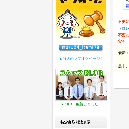
不要
（
ロ
不要
宝石
最新
▲当店のヤフオクページ！
是非
▲3月3日更新しました！
特定商取引法表示