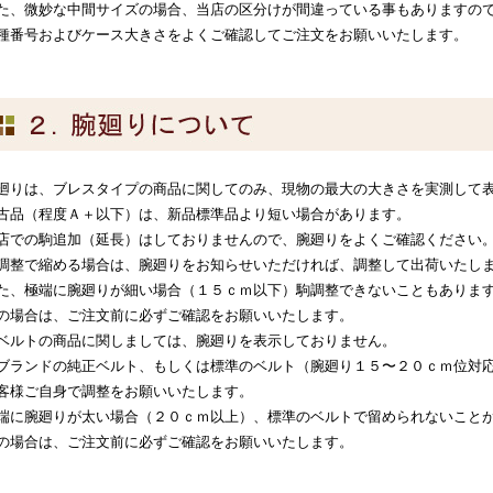
た、微妙な中間サイズの場合、当店の区分けが間違っている事もありますの
種番号およびケース大きさをよくご確認してご注文をお願いいたします。
廻りは、ブレスタイプの商品に関してのみ、現物の最大の大きさを実測して
古品（程度Ａ＋以下）は、新品標準品より短い場合があります。
店での駒追加（延長）はしておりませんので、腕廻りをよくご確認ください
調整で縮める場合は、腕廻りをお知らせいただければ、調整して出荷いたし
た、極端に腕廻りが細い場合（１５ｃｍ以下）駒調整できないこともありま
の場合は、ご注文前に必ずご確認をお願いいたします。
ベルトの商品に関しましては、腕廻りを表示しておりません。
ブランドの純正ベルト、もしくは標準のベルト（腕廻り１５〜２０ｃｍ位対
客様ご自身で調整をお願いいたします。
端に腕廻りが太い場合（２０ｃｍ以上）、標準のベルトで留められないこと
の場合は、ご注文前に必ずご確認をお願いいたします。