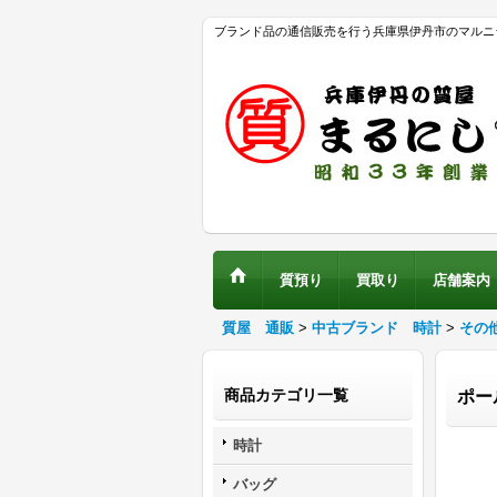
ブランド品の通信販売を行う兵庫県伊丹市のマルニ
質預り
買取り
店舗案内
質屋 通販
>
中古ブランド 時計
>
その
商品カテゴリ一覧
ポー
時計
バッグ