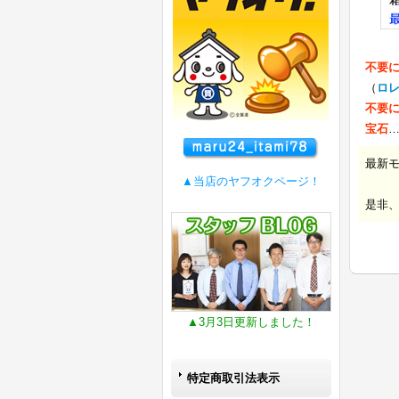
不要
（
ロ
不要
宝石
最新
▲当店のヤフオクページ！
是非
▲3月3日更新しました！
特定商取引法表示