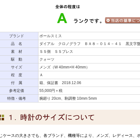
ブランド
ポールスミス
品 名
ダイアル クロノグラフ ＢＡ８－０１４－４１ 黒文字
素 材
ＳＳ側 ＳＳブレス
駆 動
クォーツ
サイズ
メンズ（W 40mm×H 40mm）
程 度
Ａ
付 属
箱、保証書 2018.12.06
参考定価
55,000円＋税
特徴・備考
腕廻り 20cm、駒調整 10mm 5mm
じケースの大きさでも、各ブランド、機種等により、メンズ、レディース、