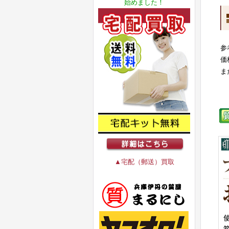
始めました！
参
価
ま
▲宅配（郵送）買取