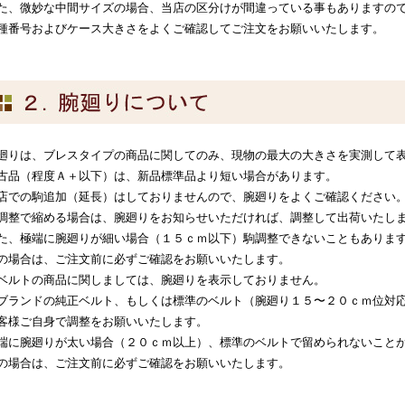
た、微妙な中間サイズの場合、当店の区分けが間違っている事もありますの
種番号およびケース大きさをよくご確認してご注文をお願いいたします。
廻りは、ブレスタイプの商品に関してのみ、現物の最大の大きさを実測して
古品（程度Ａ＋以下）は、新品標準品より短い場合があります。
店での駒追加（延長）はしておりませんので、腕廻りをよくご確認ください
調整で縮める場合は、腕廻りをお知らせいただければ、調整して出荷いたし
た、極端に腕廻りが細い場合（１５ｃｍ以下）駒調整できないこともありま
の場合は、ご注文前に必ずご確認をお願いいたします。
ベルトの商品に関しましては、腕廻りを表示しておりません。
ブランドの純正ベルト、もしくは標準のベルト（腕廻り１５〜２０ｃｍ位対
客様ご自身で調整をお願いいたします。
端に腕廻りが太い場合（２０ｃｍ以上）、標準のベルトで留められないこと
の場合は、ご注文前に必ずご確認をお願いいたします。