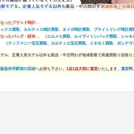
になったブランド時計
…
レックス買取
、
カルティエ時計買取
、
オメガ時計買取
、
ブライトリング時計買
になったバッグ・財布
… （
エルメス買取
、
ルイヴィトンバッグ買取
、
シャネ
… （
ティファニー宝石買取
、
カルティエ宝石買取
、
ミキモト買取
、
ポンテヴ
モデル、定番人気モデル以外も新品・中古問わず地域密着で高価買取り頑張り
、
阪急伊丹駅前の店頭
へお持ち下さい。
1点1点大切に査定
いたします。
査定料