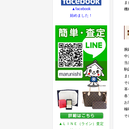
ま
▲facebook
機
始めました！
腕
中
当
駒
ま
そ
革
各
お
極
そ
▲ＬＩＮＥ（ライン）査定