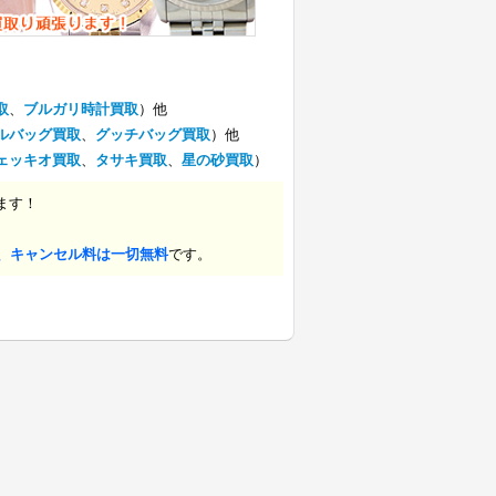
取
、
ブルガリ時計買取
）他
ルバッグ買取
、
グッチバッグ買取
）他
ェッキオ買取
、
タサキ買取
、
星の砂買取
）
ます！
、キャンセル料は一切無料
です。