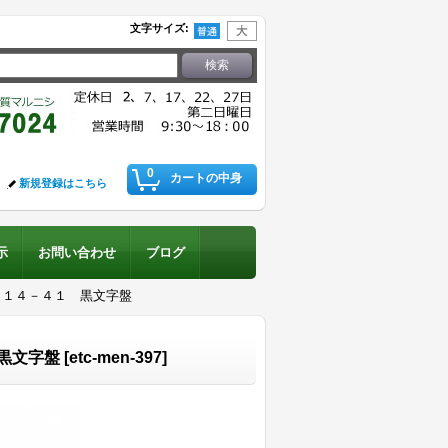
文字サイズ
:
0
カートの中身
新規登録はこちら
示
お問い合わせ
ブログ
０１４－４１ 黒文字盤
黒文字盤
[
etc-men-397
]