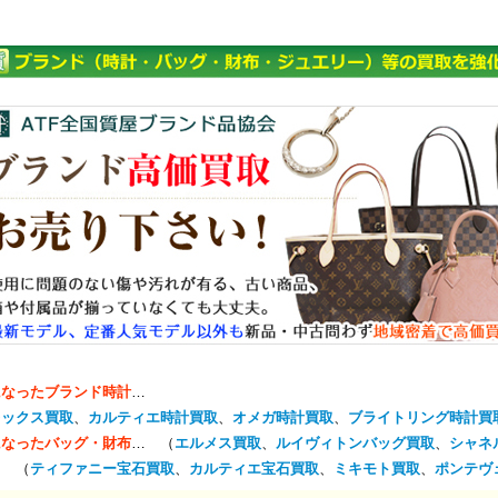
になったブランド時計
…
レックス買取
、
カルティエ時計買取
、
オメガ時計買取
、
ブライトリング時計買
になったバッグ・財布
… （
エルメス買取
、
ルイヴィトンバッグ買取
、
シャネ
… （
ティファニー宝石買取
、
カルティエ宝石買取
、
ミキモト買取
、
ポンテヴ