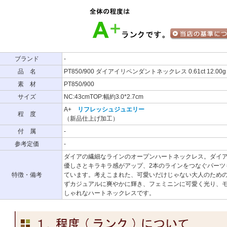
ブランド
-
品 名
PT850/900 ダイアイリペンダントネックレス 0.61ct 12.00g
素 材
PT850/900
サイズ
NC:43cmTOP:幅約3.0*2.7cm
A+
リフレッシュジュエリー
程 度
（新品仕上げ加工）
付 属
-
参考定価
-
ダイアの繊細なラインのオープンハートネックレス。ダイア
優しさとキラキラ感がアップ、2本のラインをつなぐパーツ
特徴・備考
ています。考えこまれた、可愛いだけじゃない大人のため
ずカジュアルに爽やかに輝き、フェミニンに可愛く光り、
しゃれなハートネックレスです。