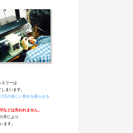
ュエリーは
てしまいます。
げ元の美しい輝きを蘇らせる
。
印などは失われません。
の手により
ています。