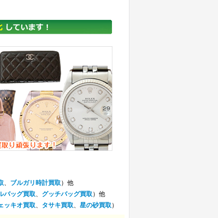
取
、
ブルガリ時計買取
）他
ルバッグ買取
、
グッチバッグ買取
）他
ェッキオ買取
、
タサキ買取
、
星の砂買取
）