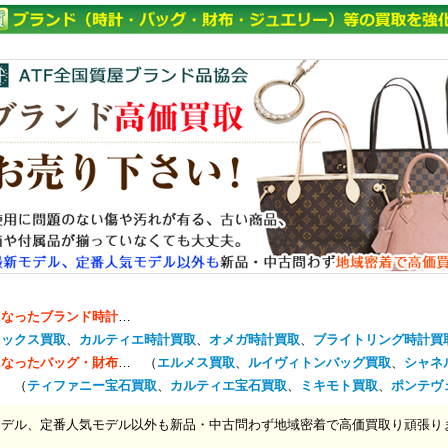
になったブランド時計
…
レックス買取
、
カルティエ時計買取
、
オメガ時計買取
、
ブライトリング時計買
になったバッグ・財布
… （
エルメス買取
、
ルイヴィトンバッグ買取
、
シャネ
… （
ティファニー宝石買取
、
カルティエ宝石買取
、
ミキモト買取
、
ポンテヴ
モデル、定番人気モデル以外も新品・中古問わず地域密着で高価買取り頑張り