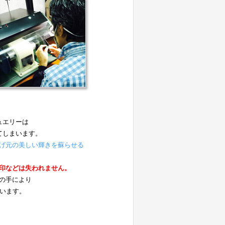
ュエリーは
てしまいます。
げ元の美しい輝きを蘇らせる
。
印などは失われません。
の手により
ています。