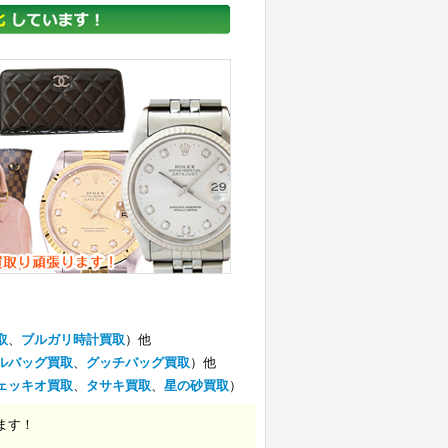
取
、
ブルガリ時計買取
）他
ルバッグ買取
、
グッチバッグ買取
）他
ェッキオ買取
、
タサキ買取
、
星の砂買取
）
ます！