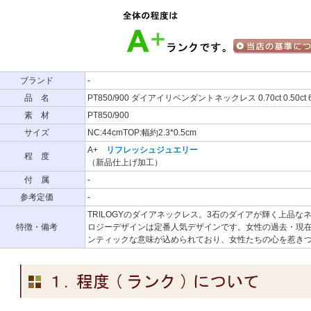
ブランド
-
品 名
PT850/900 ダイアイリペンダントネックレス 0.70ct 0.50ct 6
素 材
PT850/900
サイズ
NC:44cmTOP:幅約2.3*0.5cm
A+
リフレッシュジュエリー
程 度
（新品仕上げ加工）
付 属
-
参考定価
-
TRILOGYのダイアネックレス。3石のダイアが輝く上品
特徴・備考
ロジーデザインは定番人気デザインです。女性の過去・現
ンティックな意味が込められており、女性たちの心を惹き