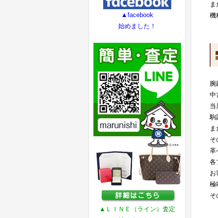
ま
▲facebook
機
始めました！
腕
中
当
駒
ま
そ
革
各
お
極
そ
▲ＬＩＮＥ（ライン）査定