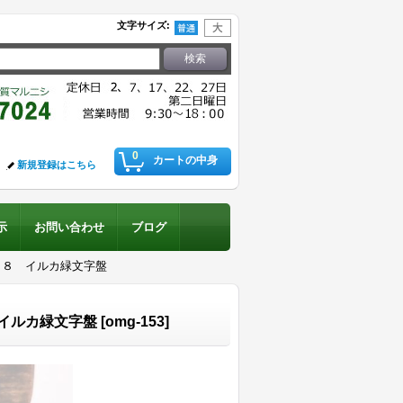
文字サイズ
:
0
カートの中身
新規登録はこちら
示
お問い合わせ
ブログ
９８ イルカ緑文字盤
イルカ緑文字盤
[
omg-153
]