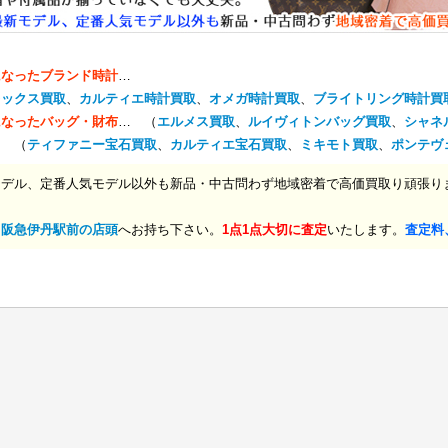
になったブランド時計
…
レックス買取
、
カルティエ時計買取
、
オメガ時計買取
、
ブライトリング時計買
になったバッグ・財布
… （
エルメス買取
、
ルイヴィトンバッグ買取
、
シャネ
… （
ティファニー宝石買取
、
カルティエ宝石買取
、
ミキモト買取
、
ポンテヴ
モデル、定番人気モデル以外も新品・中古問わず地域密着で高価買取り頑張り
、
阪急伊丹駅前の店頭
へお持ち下さい。
1点1点大切に査定
いたします。
査定料