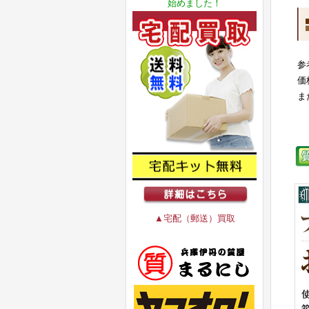
始めました！
参
価
ま
▲宅配（郵送）買取