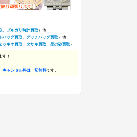
取
、
ブルガリ時計買取
）他
ルバッグ買取
、
グッチバッグ買取
）他
ェッキオ買取
、
タサキ買取
、
星の砂買取
）
ます！
、キャンセル料は一切無料
です。