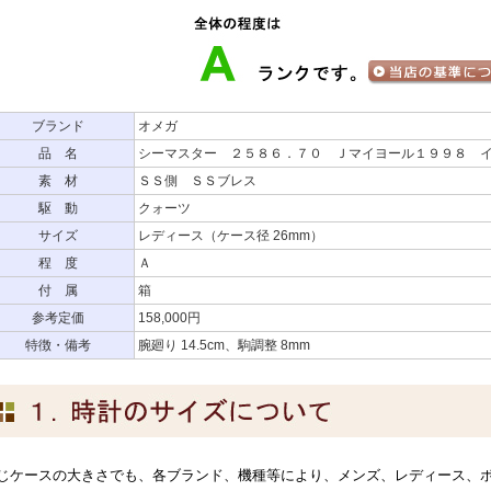
ブランド
オメガ
品 名
シーマスター ２５８６．７０ Ｊマイヨール１９９８ 
素 材
ＳＳ側 ＳＳブレス
駆 動
クォーツ
サイズ
レディース（ケース径 26mm）
程 度
Ａ
付 属
箱
参考定価
158,000円
特徴・備考
腕廻り 14.5cm、駒調整 8mm
じケースの大きさでも、各ブランド、機種等により、メンズ、レディース、