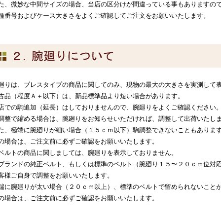
た、微妙な中間サイズの場合、当店の区分けが間違っている事もありますの
種番号およびケース大きさをよくご確認してご注文をお願いいたします。
廻りは、ブレスタイプの商品に関してのみ、現物の最大の大きさを実測して
古品（程度Ａ＋以下）は、新品標準品より短い場合があります。
店での駒追加（延長）はしておりませんので、腕廻りをよくご確認ください
調整で縮める場合は、腕廻りをお知らせいただければ、調整して出荷いたし
た、極端に腕廻りが細い場合（１５ｃｍ以下）駒調整できないこともありま
の場合は、ご注文前に必ずご確認をお願いいたします。
ベルトの商品に関しましては、腕廻りを表示しておりません。
ブランドの純正ベルト、もしくは標準のベルト（腕廻り１５〜２０ｃｍ位対
客様ご自身で調整をお願いいたします。
端に腕廻りが太い場合（２０ｃｍ以上）、標準のベルトで留められないこと
の場合は、ご注文前に必ずご確認をお願いいたします。