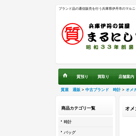
ブランド品の通信販売を行う兵庫県伊丹市のマルニ
質預り
買取り
店舗案内
質屋 通販
>
中古ブランド 時計
>
オメ
商品カテゴリ一覧
オメ
時計
バッグ