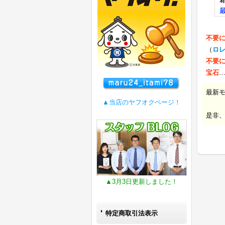
不要
（
ロ
不要
宝石
最新
▲当店のヤフオクページ！
是非
▲3月3日更新しました！
特定商取引法表示