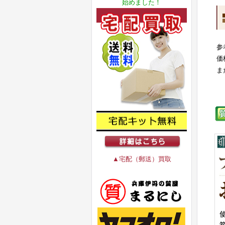
始めました！
参
価
ま
▲宅配（郵送）買取