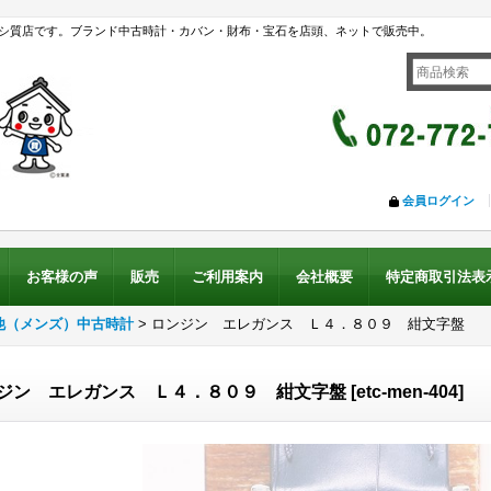
シ質店です。ブランド中古時計・カバン・財布・宝石を店頭、ネットで販売中。
会員ログイン
お客様の声
販売
ご利用案内
会社概要
特定商取引法表
他（メンズ）中古時計
>
ロンジン エレガンス Ｌ４．８０９ 紺文字盤
ジン エレガンス Ｌ４．８０９ 紺文字盤
[
etc-men-404
]