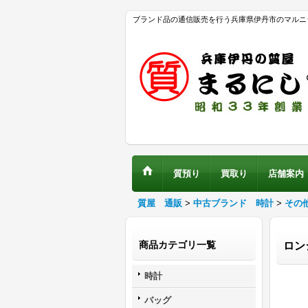
ブランド品の通信販売を行う兵庫県伊丹市のマルニ
質預り
買取り
店舗案内
質屋 通販
>
中古ブランド 時計
>
その
商品カテゴリ一覧
ロン
時計
バッグ