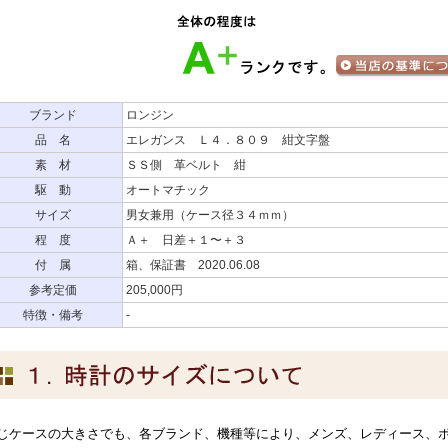
ブランド
ロンジン
品 名
エレガンス Ｌ４．８０９ 紺文字盤
素 材
ＳＳ側 革ベルト 紺
駆 動
オートマチック
サイズ
男女兼用（ケース径３４ｍｍ）
程 度
Ａ＋ 日差＋１〜＋３
付 属
箱、保証書 2020.06.08
参考定価
205,000円
特徴・備考
-
じケースの大きさでも、各ブランド、機種等により、メンズ、レディース、