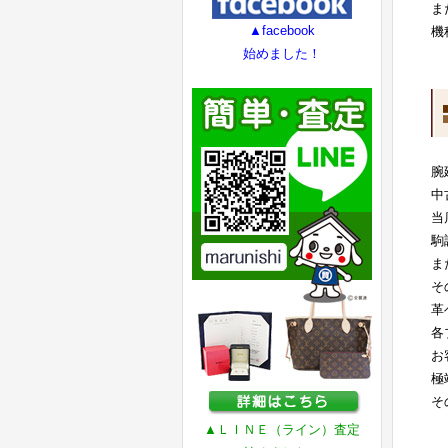
ま
▲facebook
機
始めました！
腕
中
当
駒
ま
そ
革
各
お
極
そ
▲ＬＩＮＥ（ライン）査定