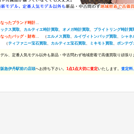
になったブランド時計
…
レックス買取
、
カルティエ時計買取
、
オメガ時計買取
、
ブライトリング時計買
になったバッグ・財布
… （
エルメス買取
、
ルイヴィトンバッグ買取
、
シャネ
… （
ティファニー宝石買取
、
カルティエ宝石買取
、
ミキモト買取
、
ポンテヴ
モデル、定番人気モデル以外も新品・中古問わず地域密着で高価買取り頑張り
、
阪急伊丹駅前の店頭
へお持ち下さい。
1点1点大切に査定
いたします。
査定料