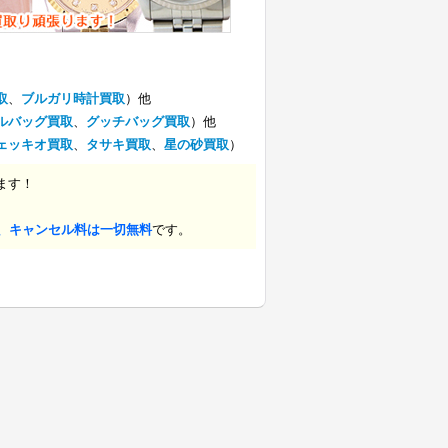
取
、
ブルガリ時計買取
）他
ルバッグ買取
、
グッチバッグ買取
）他
ェッキオ買取
、
タサキ買取
、
星の砂買取
）
ます！
、キャンセル料は一切無料
です。