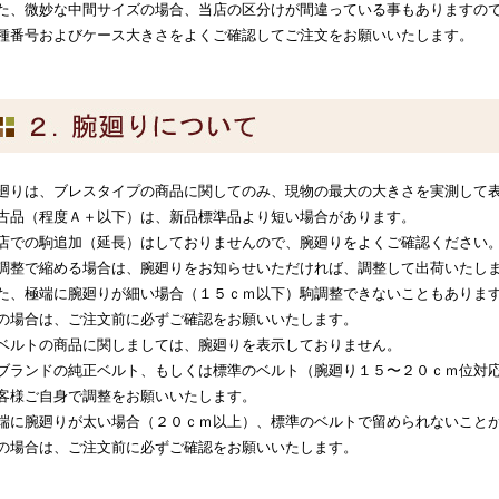
た、微妙な中間サイズの場合、当店の区分けが間違っている事もありますの
種番号およびケース大きさをよくご確認してご注文をお願いいたします。
廻りは、ブレスタイプの商品に関してのみ、現物の最大の大きさを実測して
古品（程度Ａ＋以下）は、新品標準品より短い場合があります。
店での駒追加（延長）はしておりませんので、腕廻りをよくご確認ください
調整で縮める場合は、腕廻りをお知らせいただければ、調整して出荷いたし
た、極端に腕廻りが細い場合（１５ｃｍ以下）駒調整できないこともありま
の場合は、ご注文前に必ずご確認をお願いいたします。
ベルトの商品に関しましては、腕廻りを表示しておりません。
ブランドの純正ベルト、もしくは標準のベルト（腕廻り１５〜２０ｃｍ位対
客様ご自身で調整をお願いいたします。
端に腕廻りが太い場合（２０ｃｍ以上）、標準のベルトで留められないこと
の場合は、ご注文前に必ずご確認をお願いいたします。