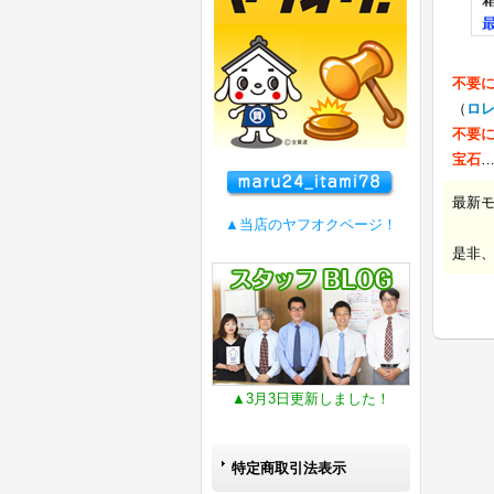
不要
（
ロ
不要
宝石
最新
▲当店のヤフオクページ！
是非
▲3月3日更新しました！
特定商取引法表示