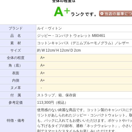
ブランド
ルイ・ヴィトン
品 名
ジッピー・コンパクト ウォレット M80461
素 材
コットンキャンバス（デニムブルーモノグラム）／レザー
サイズ
約 W 12cm/ H 12cm/ D 2cm
全体の程度
A+
角（底）
A+
表面
A+
内側
A+
ヌメ革
-
付 属
ストラップ、箱、保存袋
参考定価
113,300円（税込）
使用感のない綺麗な商品です。コットン製のキャンバスに
リントがあしらわれたジッピー・コンパクトウォレット。
特徴・備考
も、バックに入れてもお使いいただけます。ポケットやバ
ら下げるタイプの財布、通称「ネックウォレット」。小さ
利でスマートなスタイルをお楽しみいただけます。