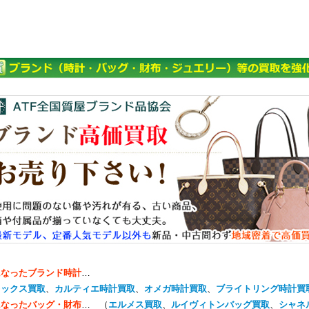
になったブランド時計
…
レックス買取
、
カルティエ時計買取
、
オメガ時計買取
、
ブライトリング時計買
になったバッグ・財布
… （
エルメス買取
、
ルイヴィトンバッグ買取
、
シャネ