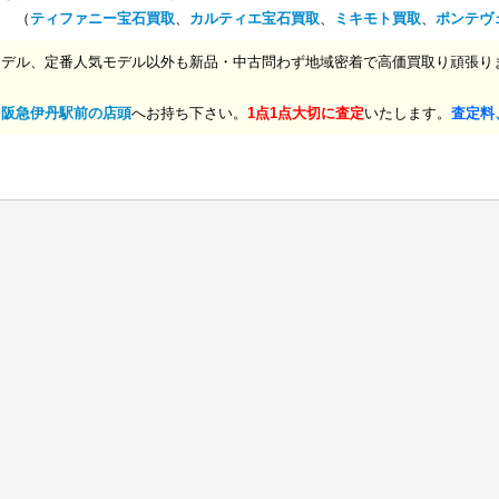
… （
ティファニー宝石買取
、
カルティエ宝石買取
、
ミキモト買取
、
ポンテヴ
モデル、定番人気モデル以外も新品・中古問わず地域密着で高価買取り頑張り
、
阪急伊丹駅前の店頭
へお持ち下さい。
1点1点大切に査定
いたします。
査定料