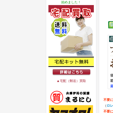
始めました！
▲宅配（郵送）買取
不要
（
ロ
不要