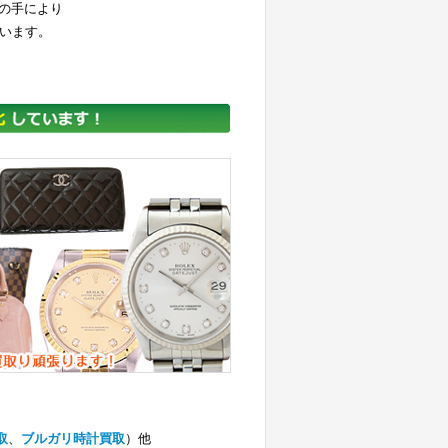
の手により
ています。
取
、
ブルガリ時計買取
）他