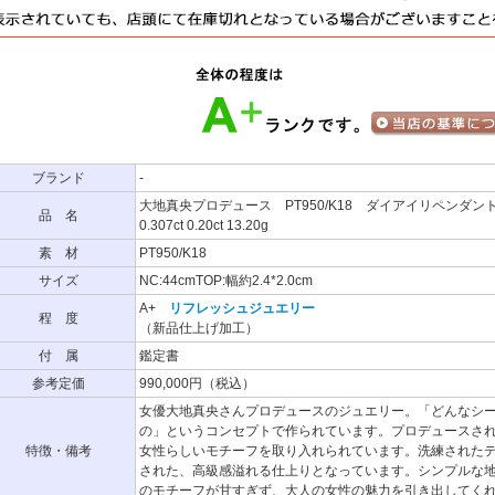
ブランド
-
大地真央プロデュース PT950/K18 ダイアイリペンダン
品 名
0.307ct 0.20ct 13.20g
素 材
PT950/K18
サイズ
NC:44cmTOP:幅約2.4*2.0cm
A+
リフレッシュジュエリー
程 度
（新品仕上げ加工）
付 属
鑑定書
参考定価
990,000円（税込）
女優大地真央さんプロデュースのジュエリー。「どんなシ
の」というコンセプトで作られています。プロデュースされ
特徴・備考
女性らしいモチーフを取り入れられています。洗練されたデ
された、高級感溢れる仕上りとなっています。シンプルな
のモチーフが甘すぎず、大人の女性の魅力を引き出してく