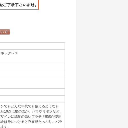
トネックレス
ーンでもどんな年代でも使えるようなも
た10点は猫のほか、バラやリボンなど、
ザインに純度の高いプラチナ950が使用
地金は身につけると存在感たっぷり。バラ
れます。