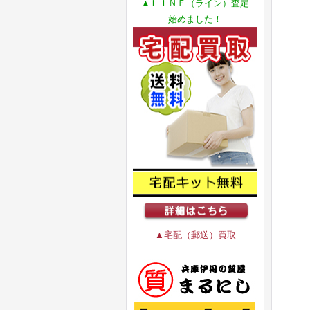
▲ＬＩＮＥ（ライン）査定
始めました！
▲宅配（郵送）買取