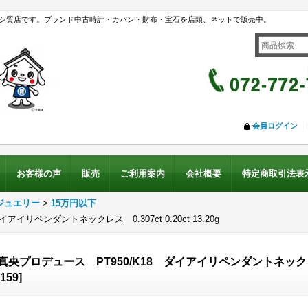
シ質店です。ブランド中古時計・カバン・財布・宝石を店頭、ネットで販売中。
会員ログイン
お客様の声
販売
ご利用案内
会社概要
特定商取引法表
ジュエリー
>
15万円以下
イリペンダントネックレス 0.307ct 0.20ct 13.20g
央プロデュース PT950/K18 ダイアイリペンダントネックレス 0.3
159
]