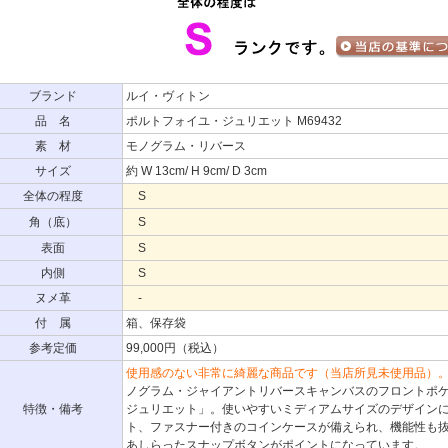
ブランド
ルイ・ヴィトン
品 名
ポルトフォイユ・ジュリエット M69432
素 材
モノグラム・リバース
サイズ
約 W 13cm/ H 9cm/ D 3cm
全体の程度
S
角（底）
S
表面
S
内側
S
ヌメ革
-
付 属
箱、保存袋
参考定価
99,000円（税込）
使用感のない非常に綺麗な商品です（当店所見未使用品）
ノグラム・ジャイアントリバースキャンバスのフロントポ
特徴・備考
ジュリエット」。使いやすいミディアムサイズのデザインに
ト、ファスナー付きのコインケースが備えられ、機能性も抜
あしらったスナップボタンがポイントになっています。