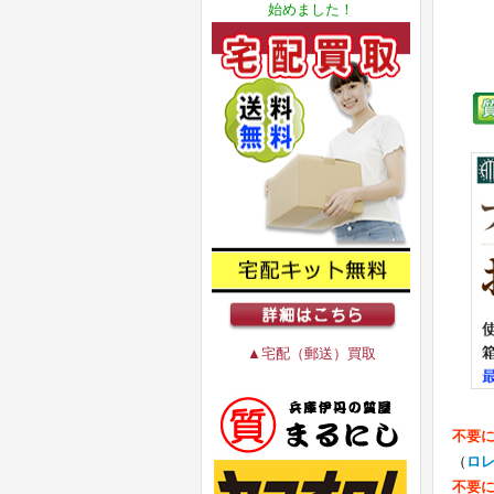
始めました！
▲宅配（郵送）買取
不要
（
ロ
不要