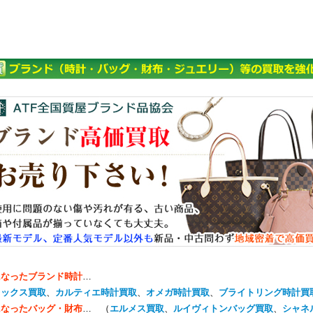
になったブランド時計
…
レックス買取
、
カルティエ時計買取
、
オメガ時計買取
、
ブライトリング時計買
になったバッグ・財布
… （
エルメス買取
、
ルイヴィトンバッグ買取
、
シャネ