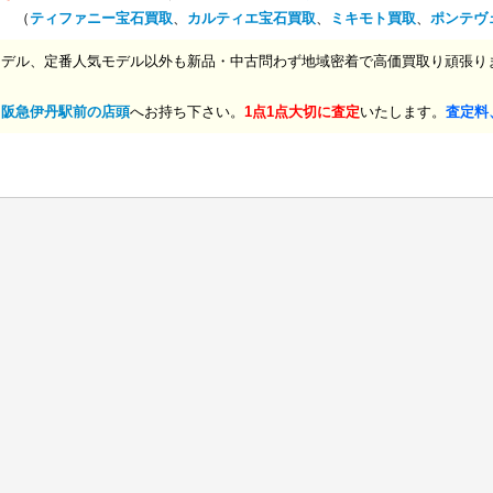
… （
ティファニー宝石買取
、
カルティエ宝石買取
、
ミキモト買取
、
ポンテヴ
モデル、定番人気モデル以外も新品・中古問わず地域密着で高価買取り頑張り
、
阪急伊丹駅前の店頭
へお持ち下さい。
1点1点大切に査定
いたします。
査定料