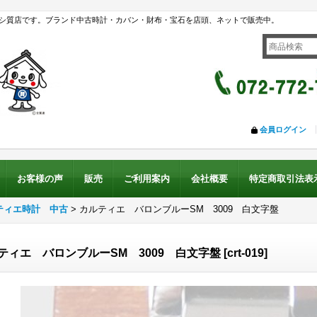
シ質店です。ブランド中古時計・カバン・財布・宝石を店頭、ネットで販売中。
会員ログイン
お客様の声
販売
ご利用案内
会社概要
特定商取引法表
ティエ時計 中古
>
カルティエ バロンブルーSM 3009 白文字盤
ティエ バロンブルーSM 3009 白文字盤
[
crt-019
]