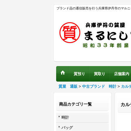
ブランド品の通信販売を行う兵庫県伊丹市のマルニ
質預り
買取り
店舗案内
質屋 通販
>
中古ブランド 時計
>
カル
商品カテゴリ一覧
カル
時計
バッグ