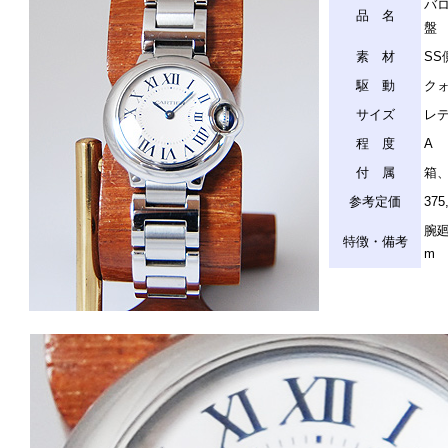
バロ
品 名
盤
素 材
SS
駆 動
ク
サイズ
レデ
程 度
A
付 属
箱、
参考定価
37
腕廻
特徴・備考
m