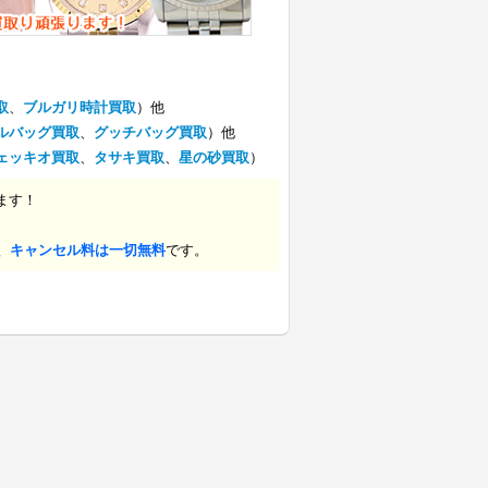
取
、
ブルガリ時計買取
）他
ルバッグ買取
、
グッチバッグ買取
）他
ェッキオ買取
、
タサキ買取
、
星の砂買取
）
ます！
、キャンセル料は一切無料
です。