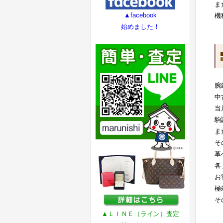
ま
▲facebook
機
始めました！
腕
中
当
駒
ま
そ
革
各
お
極
そ
▲ＬＩＮＥ（ライン）査定