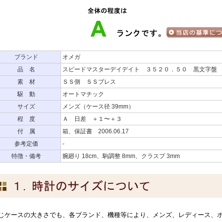
ブランド
オメガ
品 名
スピードマスターデイデイト ３５２０．５０ 黒文字盤
素 材
ＳＳ側 ＳＳブレス
駆 動
オートマチック
サイズ
メンズ（ケース径 39mm）
程 度
Ａ 日差 ＋１〜＋３
付 属
箱、保証書 2006.06.17
参考定価
-
特徴・備考
腕廻り 18cm、駒調整 8mm、クラスプ 3mm
じケースの大きさでも、各ブランド、機種等により、メンズ、レディース、