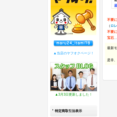
不要
（
ロ
不要
宝石
最新
▲当店のヤフオクページ！
是非
▲3月3日更新しました！
特定商取引法表示