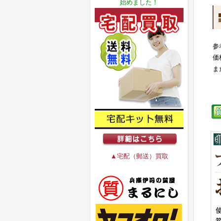
始めました！
参
価
ま
▲宅配（郵送）買取