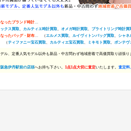
になったブランド時計
…
レックス買取
、
カルティエ時計買取
、
オメガ時計買取
、
ブライトリング時計買
になったバッグ・財布
… （
エルメス買取
、
ルイヴィトンバッグ買取
、
シャネ
… （
ティファニー宝石買取
、
カルティエ宝石買取
、
ミキモト買取
、
ポンテヴ
モデル、定番人気モデル以外も新品・中古問わず地域密着で高価買取り頑張り
、
阪急伊丹駅前の店頭
へお持ち下さい。
1点1点大切に査定
いたします。
査定料