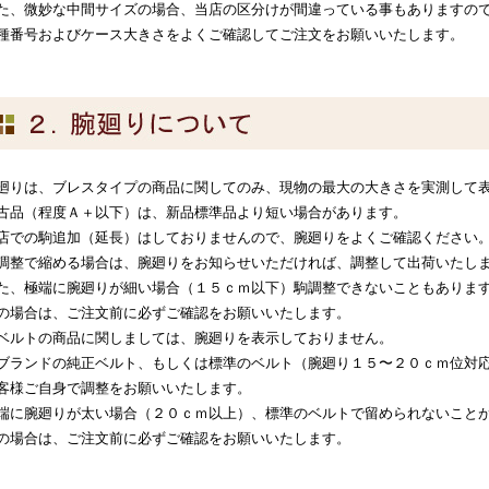
た、微妙な中間サイズの場合、当店の区分けが間違っている事もありますの
種番号およびケース大きさをよくご確認してご注文をお願いいたします。
廻りは、ブレスタイプの商品に関してのみ、現物の最大の大きさを実測して
古品（程度Ａ＋以下）は、新品標準品より短い場合があります。
店での駒追加（延長）はしておりませんので、腕廻りをよくご確認ください
調整で縮める場合は、腕廻りをお知らせいただければ、調整して出荷いたし
た、極端に腕廻りが細い場合（１５ｃｍ以下）駒調整できないこともありま
の場合は、ご注文前に必ずご確認をお願いいたします。
ベルトの商品に関しましては、腕廻りを表示しておりません。
ブランドの純正ベルト、もしくは標準のベルト（腕廻り１５〜２０ｃｍ位対
客様ご自身で調整をお願いいたします。
端に腕廻りが太い場合（２０ｃｍ以上）、標準のベルトで留められないこと
の場合は、ご注文前に必ずご確認をお願いいたします。