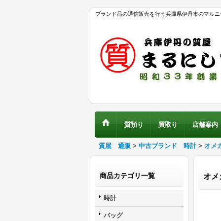
ブランド品の通信販売を行う兵庫県伊丹市のマルニ
質預り
買取り
店舗案内
質屋 通販
>
中古ブランド 時計
>
オメ
商品カテゴリ一覧
オメ
時計
バッグ