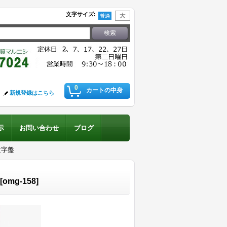
文字サイズ
:
0
カートの中身
新規登録はこちら
示
お問い合わせ
ブログ
文字盤
[
omg-158
]