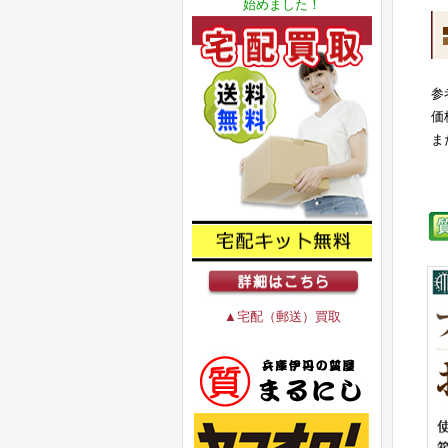
始めました！
参
価
ま
▲宅配（郵送）買取