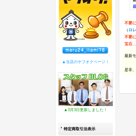
不要
（
ロ
不要
宝石
最新
▲当店のヤフオクページ！
是非
▲3月3日更新しました！
特定商取引法表示