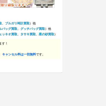
取
、
ブルガリ時計買取
）他
ルバッグ買取
、
グッチバッグ買取
）他
ェッキオ買取
、
タサキ買取
、
星の砂買取
）
ます！
、キャンセル料は一切無料
です。