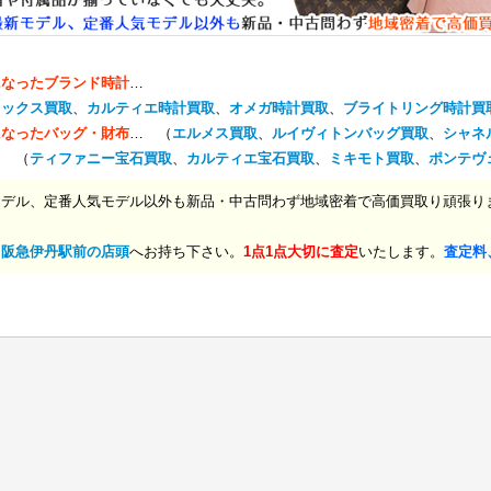
になったブランド時計
…
レックス買取
、
カルティエ時計買取
、
オメガ時計買取
、
ブライトリング時計買
になったバッグ・財布
… （
エルメス買取
、
ルイヴィトンバッグ買取
、
シャネ
… （
ティファニー宝石買取
、
カルティエ宝石買取
、
ミキモト買取
、
ポンテヴ
モデル、定番人気モデル以外も新品・中古問わず地域密着で高価買取り頑張り
、
阪急伊丹駅前の店頭
へお持ち下さい。
1点1点大切に査定
いたします。
査定料