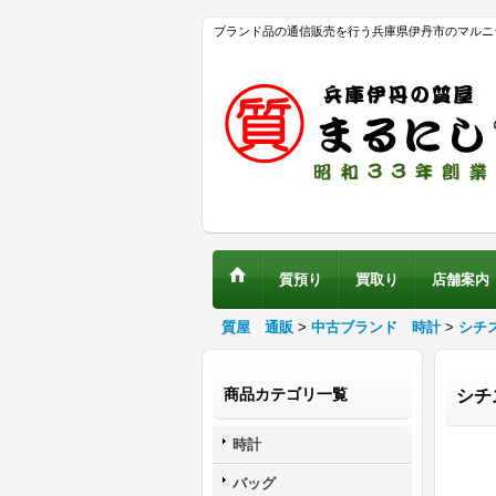
ブランド品の通信販売を行う兵庫県伊丹市のマルニ
質預り
買取り
店舗案内
質屋 通販
>
中古ブランド 時計
>
シチ
商品カテゴリ一覧
シチ
時計
バッグ