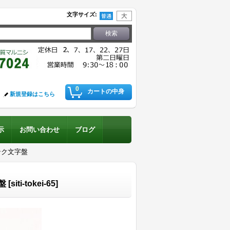
文字サイズ
:
0
カートの中身
新規登録はこちら
示
お問い合わせ
ブログ
ンク文字盤
盤
[
siti-tokei-65
]