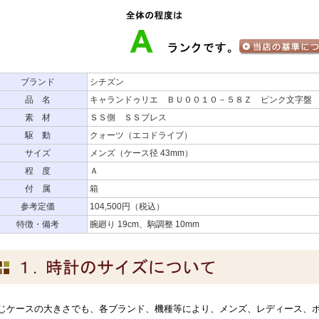
ブランド
シチズン
品 名
キャランドゥリエ ＢＵ００１０－５８Ｚ ピンク文字盤
素 材
ＳＳ側 ＳＳブレス
駆 動
クォーツ（エコドライブ）
サイズ
メンズ（ケース径 43mm）
程 度
Ａ
付 属
箱
参考定価
104,500円（税込）
特徴・備考
腕廻り 19cm、駒調整 10mm
じケースの大きさでも、各ブランド、機種等により、メンズ、レディース、