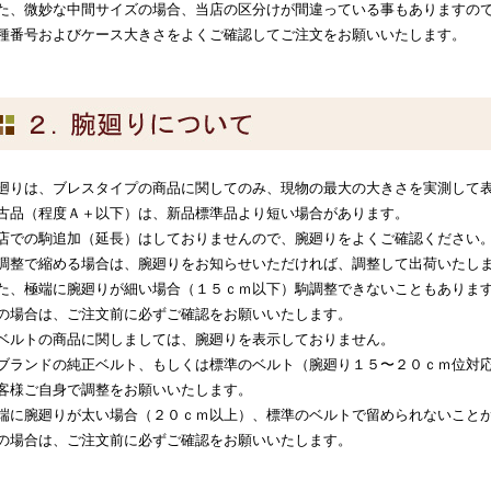
た、微妙な中間サイズの場合、当店の区分けが間違っている事もありますの
種番号およびケース大きさをよくご確認してご注文をお願いいたします。
廻りは、ブレスタイプの商品に関してのみ、現物の最大の大きさを実測して
古品（程度Ａ＋以下）は、新品標準品より短い場合があります。
店での駒追加（延長）はしておりませんので、腕廻りをよくご確認ください
調整で縮める場合は、腕廻りをお知らせいただければ、調整して出荷いたし
た、極端に腕廻りが細い場合（１５ｃｍ以下）駒調整できないこともありま
の場合は、ご注文前に必ずご確認をお願いいたします。
ベルトの商品に関しましては、腕廻りを表示しておりません。
ブランドの純正ベルト、もしくは標準のベルト（腕廻り１５〜２０ｃｍ位対
客様ご自身で調整をお願いいたします。
端に腕廻りが太い場合（２０ｃｍ以上）、標準のベルトで留められないこと
の場合は、ご注文前に必ずご確認をお願いいたします。