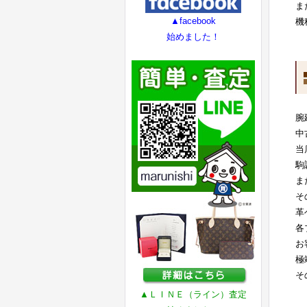
ま
▲facebook
機
始めました！
腕
中
当
駒
ま
そ
革
各
お
極
そ
▲ＬＩＮＥ（ライン）査定