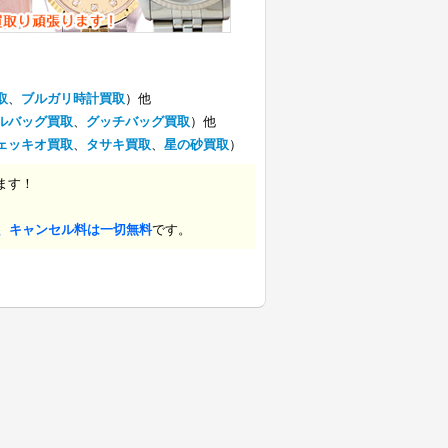
取
、
ブルガリ時計買取
）他
ルバッグ買取
、
グッチバッグ買取
）他
ェッキオ買取
、
タサキ買取
、
星の砂買取
）
ます！
、キャンセル料は一切無料
です。