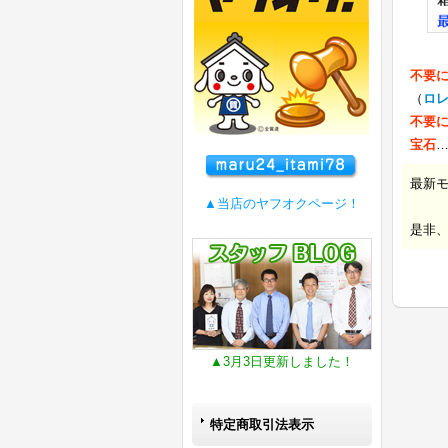
不要
（
ロ
不要
宝石
最新
▲当店のヤフオクページ！
是非
▲3月3日更新しました！
特定商取引法表示