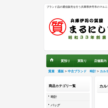
ブランド品の通信販売を行う兵庫県伊丹市のマルニ
質預り
買取り
店舗案内
質屋 通販
>
中古ブランド 時計
>
カル
商品カテゴリ一覧
カル
時計
バッグ