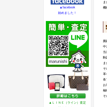
ま
▲facebook
機
始めました！
腕
中
当
駒
ま
そ
革
各
お
極
そ
▲ＬＩＮＥ（ライン）査定