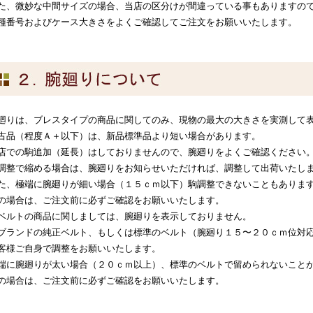
た、微妙な中間サイズの場合、当店の区分けが間違っている事もありますの
種番号およびケース大きさをよくご確認してご注文をお願いいたします。
廻りは、ブレスタイプの商品に関してのみ、現物の最大の大きさを実測して
古品（程度Ａ＋以下）は、新品標準品より短い場合があります。
店での駒追加（延長）はしておりませんので、腕廻りをよくご確認ください
調整で縮める場合は、腕廻りをお知らせいただければ、調整して出荷いたし
た、極端に腕廻りが細い場合（１５ｃｍ以下）駒調整できないこともありま
の場合は、ご注文前に必ずご確認をお願いいたします。
ベルトの商品に関しましては、腕廻りを表示しておりません。
ブランドの純正ベルト、もしくは標準のベルト（腕廻り１５〜２０ｃｍ位対
客様ご自身で調整をお願いいたします。
端に腕廻りが太い場合（２０ｃｍ以上）、標準のベルトで留められないこと
の場合は、ご注文前に必ずご確認をお願いいたします。