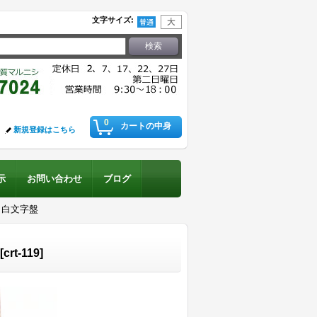
文字サイズ
:
0
カートの中身
新規登録はこちら
示
お問い合わせ
ブログ
 白文字盤
[
crt-119
]