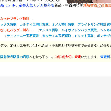
になったブランド時計
…
レックス買取
、
カルティエ時計買取
、
オメガ時計買取
、
ブライトリング時計買
になったバッグ・財布
… （
エルメス買取
、
ルイヴィトンバッグ買取
、
シャネ
… （
ティファニー宝石買取
、
カルティエ宝石買取
、
ミキモト買取
、
ポンテヴ
モデル、定番人気モデル以外も新品・中古問わず地域密着で高価買取り頑張り
、
阪急伊丹駅前の店頭
へお持ち下さい。
1点1点大切に査定
いたします。
査定料