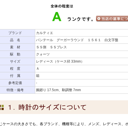
ブランド
カルティエ
品 名
パンテール グーガーラウンド １５６１ 白文字盤
素 材
ＳＳ側 ＳＳブレス
駆 動
クォーツ
サイズ
レディース（ケース径 33mm）
程 度
Ａ
付 属
箱
参考定価
-
特徴・備考
腕廻り 17.5cm、駒調整 7mm
じケースの大きさでも、各ブランド、機種等により、メンズ、レディース、