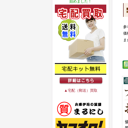
始めました！
参
価
ま
▲宅配（郵送）買取