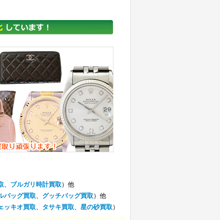
取
、
ブルガリ時計買取
）他
ルバッグ買取
、
グッチバッグ買取
）他
ェッキオ買取
、
タサキ買取
、
星の砂買取
）