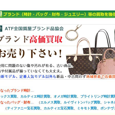
になったブランド時計
…
レックス買取
、
カルティエ時計買取
、
オメガ時計買取
、
ブライトリング時計買
になったバッグ・財布
… （
エルメス買取
、
ルイヴィトンバッグ買取
、
シャネ
… （
ティファニー宝石買取
、
カルティエ宝石買取
、
ミキモト買取
、
ポンテヴ