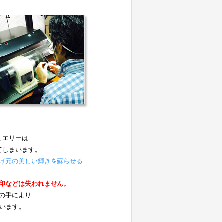
ュエリーは
てしまいます。
げ元の美しい輝きを蘇らせる
。
印などは失われません。
の手により
ています。