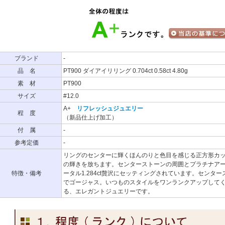
ブランド
-
品 名
PT900 ダイアイリリング 0.704ct 0.58ct 4.80g
素 材
PT900
サイズ
#12.0
A+
リフレッシュジュエリー
程 度
（新品仕上げ加工）
付 属
-
参考定価
-
リングのセンターに輝くほんのりと色目を感じる正方形カット、
の輝きを放ちます。センターストーンの周囲とプラチナアーム
特徴・備考
ータル1.284ct贅沢にセッティングされています。センタ
でゴージャス。いつものスタイルをワンランクアップして
る、エレガントジュエリーです。