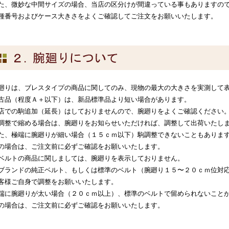
た、微妙な中間サイズの場合、当店の区分けが間違っている事もありますの
種番号およびケース大きさをよくご確認してご注文をお願いいたします。
廻りは、ブレスタイプの商品に関してのみ、現物の最大の大きさを実測して
古品（程度Ａ＋以下）は、新品標準品より短い場合があります。
店での駒追加（延長）はしておりませんので、腕廻りをよくご確認ください
調整で縮める場合は、腕廻りをお知らせいただければ、調整して出荷いたし
た、極端に腕廻りが細い場合（１５ｃｍ以下）駒調整できないこともありま
の場合は、ご注文前に必ずご確認をお願いいたします。
ベルトの商品に関しましては、腕廻りを表示しておりません。
ブランドの純正ベルト、もしくは標準のベルト（腕廻り１５〜２０ｃｍ位対
客様ご自身で調整をお願いいたします。
端に腕廻りが太い場合（２０ｃｍ以上）、標準のベルトで留められないこと
の場合は、ご注文前に必ずご確認をお願いいたします。