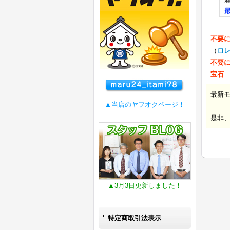
不要
（
ロ
不要
宝石
最新
▲当店のヤフオクページ！
是非
▲3月3日更新しました！
特定商取引法表示