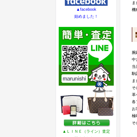
ま
▲facebook
機
始めました！
腕
中
当
駒
ま
そ
革
各
お
極
そ
▲ＬＩＮＥ（ライン）査定