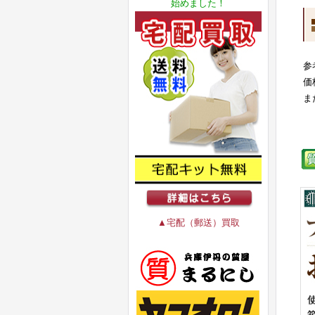
始めました！
参
価
ま
▲宅配（郵送）買取