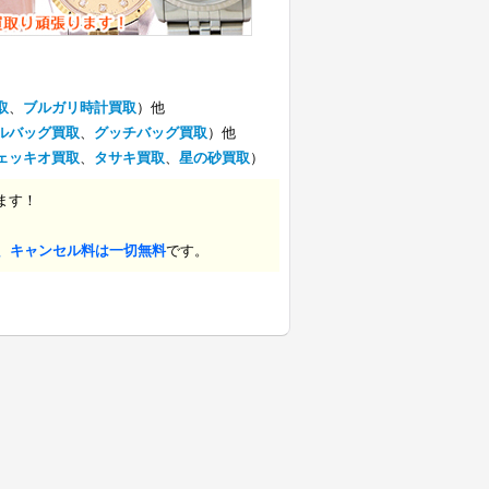
取
、
ブルガリ時計買取
）他
ルバッグ買取
、
グッチバッグ買取
）他
ェッキオ買取
、
タサキ買取
、
星の砂買取
）
ます！
、キャンセル料は一切無料
です。