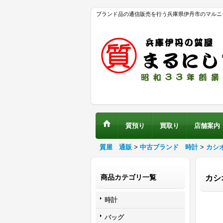
ブランド品の通信販売を行う兵庫県伊丹市のマルニ
質預り
買取り
店舗案内
質屋 通販
>
中古ブランド 時計
>
カシ
商品カテゴリ一覧
カシ
時計
バッグ