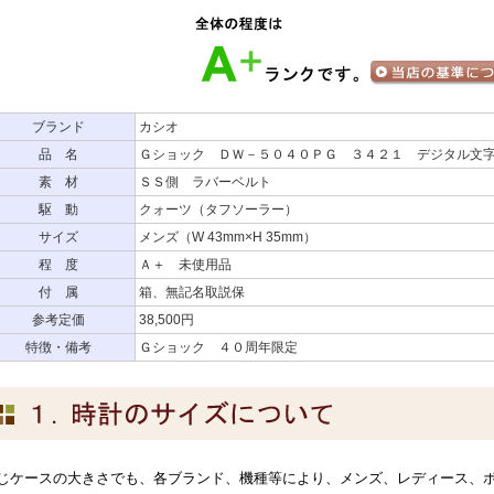
ブランド
カシオ
品 名
Ｇショック ＤＷ－５０４０ＰＧ ３４２１ デジタル文
素 材
ＳＳ側 ラバーベルト
駆 動
クォーツ（タフソーラー）
サイズ
メンズ（W 43mm×H 35mm）
程 度
Ａ＋ 未使用品
付 属
箱、無記名取説保
参考定価
38,500円
特徴・備考
Ｇショック ４０周年限定
じケースの大きさでも、各ブランド、機種等により、メンズ、レディース、