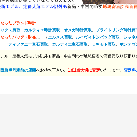
になったブランド時計
…
レックス買取
、
カルティエ時計買取
、
オメガ時計買取
、
ブライトリング時計買
になったバッグ・財布
… （
エルメス買取
、
ルイヴィトンバッグ買取
、
シャネ
… （
ティファニー宝石買取
、
カルティエ宝石買取
、
ミキモト買取
、
ポンテヴ
モデル、定番人気モデル以外も新品・中古問わず地域密着で高価買取り頑張り
、
阪急伊丹駅前の店頭
へお持ち下さい。
1点1点大切に査定
いたします。
査定料