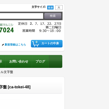
文字サイズ
:
0
カートの中身
新規登録はこちら
示
お問い合わせ
ブログ
タル文字盤
字盤
[
ca-tokei-48
]