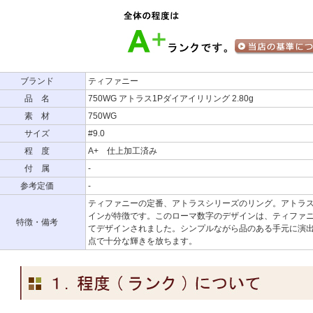
ブランド
ティファニー
品 名
750WG アトラス1Pダイアイリリング 2.80g
素 材
750WG
サイズ
#9.0
程 度
A+ 仕上加工済み
付 属
-
参考定価
-
ティファニーの定番、アトラスシリーズのリング。アトラ
インが特徴です。このローマ数字のデザインは、ティファ
特徴・備考
てデザインされました。シンプルながら品のある手元に演出
点で十分な輝きを放ちます。