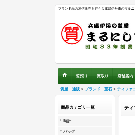
ブランド品の通信販売を行う兵庫県伊丹市のマルニ
質預り
買取り
店舗案内
質屋 通販
>
ブランド 宝石
>
ティファ
商品カテゴリ一覧
ティ
時計
バッグ