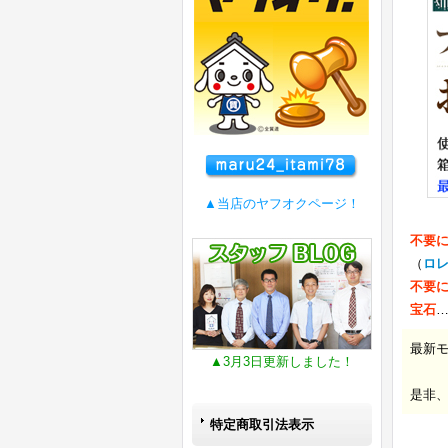
▲当店のヤフオクページ！
不要
（
ロ
不要
宝石
最新
▲3月3日更新しました！
是非
特定商取引法表示