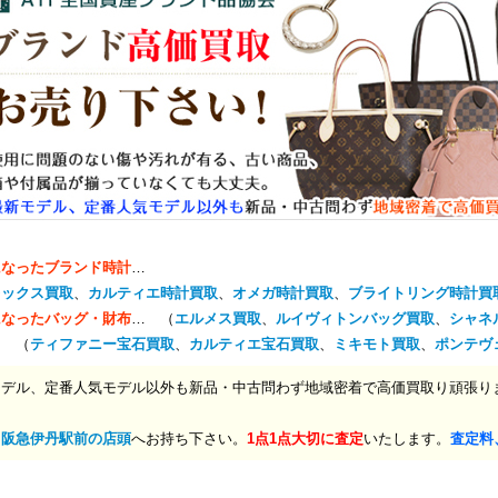
になったブランド時計
…
レックス買取
、
カルティエ時計買取
、
オメガ時計買取
、
ブライトリング時計買
になったバッグ・財布
… （
エルメス買取
、
ルイヴィトンバッグ買取
、
シャネ
… （
ティファニー宝石買取
、
カルティエ宝石買取
、
ミキモト買取
、
ポンテヴ
モデル、定番人気モデル以外も新品・中古問わず地域密着で高価買取り頑張り
、
阪急伊丹駅前の店頭
へお持ち下さい。
1点1点大切に査定
いたします。
査定料