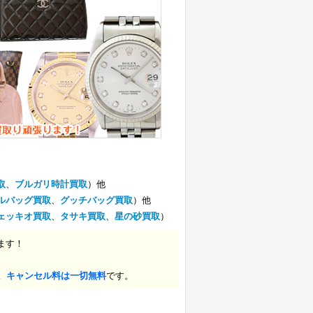
取
、
ブルガリ時計買取
）他
ルバッグ買取
、
グッチバッグ買取
）他
ェッキオ買取
、
タサキ買取
、
星の砂買取
）
ます！
、キャンセル料は一切無料
です。