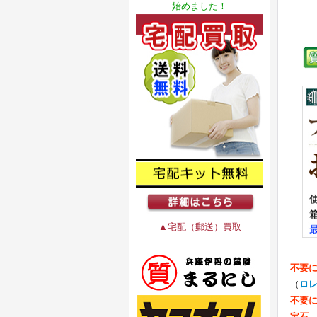
始めました！
▲宅配（郵送）買取
不要
（
ロ
不要
宝石