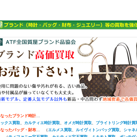
になったブランド時計
…
レックス買取
、
カルティエ時計買取
、
オメガ時計買取
、
ブライトリング時計買
になったバッグ・財布
… （
エルメス買取
、
ルイヴィトンバッグ買取
、
シャネ
… （
ティファニー宝石買取
、
カルティエ宝石買取
、
ミキモト買取
、
ポンテヴ