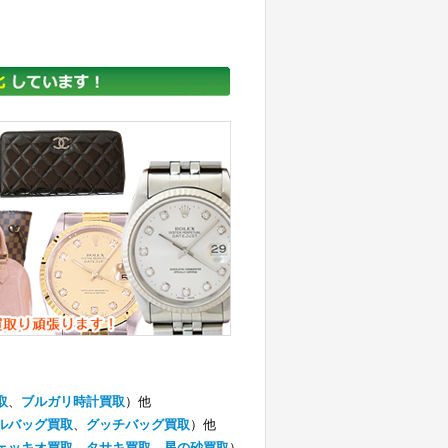
取
、
ブルガリ時計買取
）他
ルバッグ買取
、
グッチバッグ買取
）他
ェッキオ買取
、
タサキ買取
、
星の砂買取
）