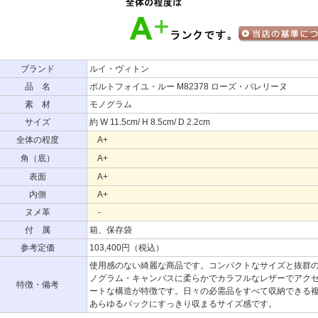
ブランド
ルイ・ヴィトン
品 名
ポルトフォイユ・ルー M82378 ローズ・バレリーヌ
素 材
モノグラム
サイズ
約 W 11.5cm/ H 8.5cm/ D 2.2cm
全体の程度
A+
角（底）
A+
表面
A+
内側
A+
ヌメ革
-
付 属
箱、保存袋
参考定価
103,400円（税込）
使用感のない綺麗な商品です。コンパクトなサイズと抜群の
ノグラム・キャンバスに柔らかでカラフルなレザーでアク
特徴・備考
ートな構造が特徴です。日々の必需品をすべて収納できる
あらゆるバックにすっきり収まるサイズ感です。