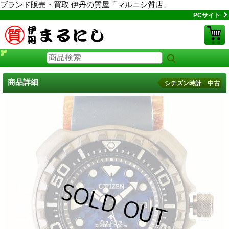
ブランド販売・買取 伊丹の質屋「マルニシ質店」
PCサイト
商品詳細
シチズン時計 中古