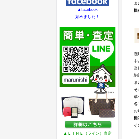
ま
▲facebook
機
始めました！
腕
中
当
駒
ま
そ
革
各
お
極
そ
▲ＬＩＮＥ（ライン）査定