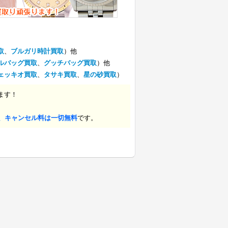
取
、
ブルガリ時計買取
）他
ルバッグ買取
、
グッチバッグ買取
）他
ェッキオ買取
、
タサキ買取
、
星の砂買取
）
ます！
、キャンセル料は一切無料
です。