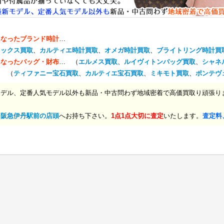
になったブランド時計
…
レックス買取
、
カルティエ時計買取
、
オメガ時計買取
、
ブライトリング時計買
になったバッグ・財布
… （
エルメス買取
、
ルイヴィトンバッグ買取
、
シャネ
… （
ティファニー宝石買取
、
カルティエ宝石買取
、
ミキモト買取
、
ポンテヴ
モデル、定番人気モデル以外も新品・中古問わず地域密着で高価買取り頑張り
、
阪急伊丹駅前の店頭
へお持ち下さい。
1点1点大切に査定
いたします。
査定料