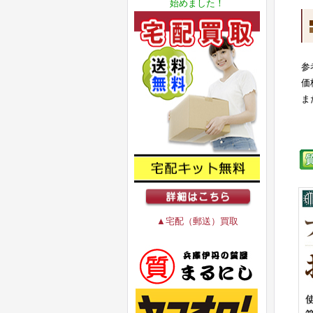
始めました！
参
価
ま
▲宅配（郵送）買取