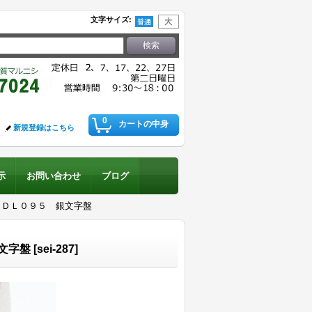
文字サイズ
:
0
カートの中身
新規登録はこちら
示
お問い合わせ
ブログ
ＢＤＬ０９５ 銀文字盤
文字盤
[
sei-287
]