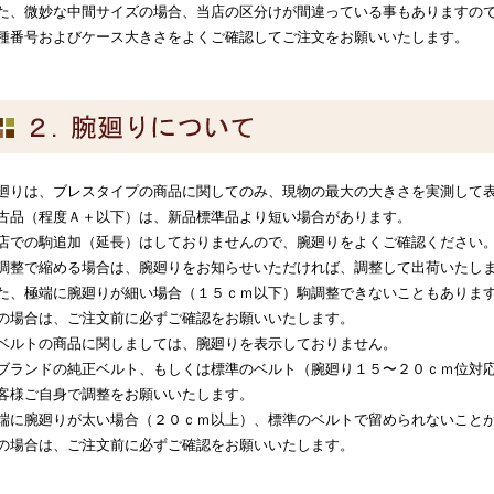
た、微妙な中間サイズの場合、当店の区分けが間違っている事もありますの
種番号およびケース大きさをよくご確認してご注文をお願いいたします。
廻りは、ブレスタイプの商品に関してのみ、現物の最大の大きさを実測して
古品（程度Ａ＋以下）は、新品標準品より短い場合があります。
店での駒追加（延長）はしておりませんので、腕廻りをよくご確認ください
調整で縮める場合は、腕廻りをお知らせいただければ、調整して出荷いたし
た、極端に腕廻りが細い場合（１５ｃｍ以下）駒調整できないこともありま
の場合は、ご注文前に必ずご確認をお願いいたします。
ベルトの商品に関しましては、腕廻りを表示しておりません。
ブランドの純正ベルト、もしくは標準のベルト（腕廻り１５〜２０ｃｍ位対
客様ご自身で調整をお願いいたします。
端に腕廻りが太い場合（２０ｃｍ以上）、標準のベルトで留められないこと
の場合は、ご注文前に必ずご確認をお願いいたします。