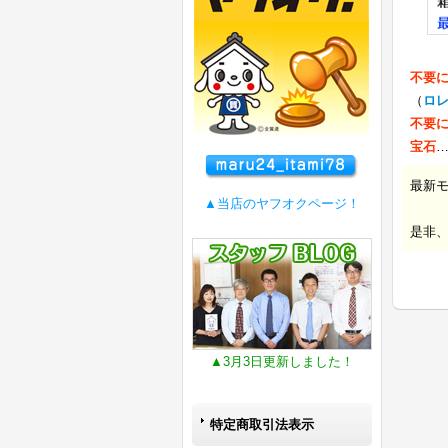
不要
（
ロ
不要
宝石
最新
▲当店のヤフオクページ！
是非
▲3月3日更新しました！
特定商取引法表示