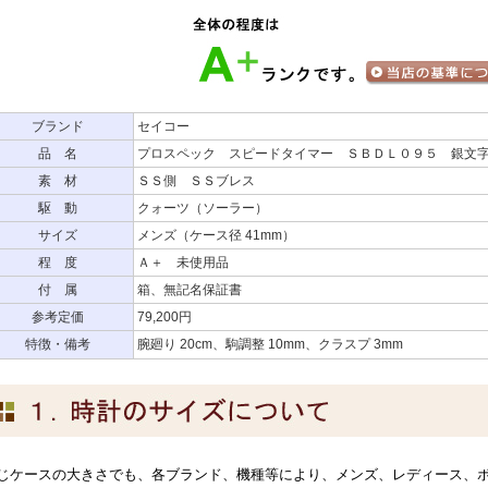
ブランド
セイコー
品 名
プロスペック スピードタイマー ＳＢＤＬ０９５ 銀文
素 材
ＳＳ側 ＳＳブレス
駆 動
クォーツ（ソーラー）
サイズ
メンズ（ケース径 41mm）
程 度
Ａ＋ 未使用品
付 属
箱、無記名保証書
参考定価
79,200円
特徴・備考
腕廻り 20cm、駒調整 10mm、クラスプ 3mm
じケースの大きさでも、各ブランド、機種等により、メンズ、レディース、