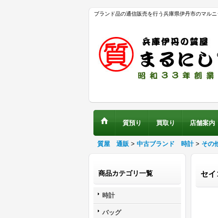
ブランド品の通信販売を行う兵庫県伊丹市のマルニ
質預り
買取り
店舗案内
質屋 通販
>
中古ブランド 時計
>
その
商品カテゴリ一覧
セイ
時計
バッグ