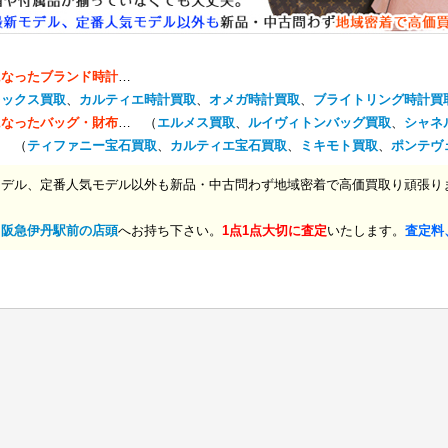
になったブランド時計
…
レックス買取
、
カルティエ時計買取
、
オメガ時計買取
、
ブライトリング時計買
になったバッグ・財布
… （
エルメス買取
、
ルイヴィトンバッグ買取
、
シャネ
… （
ティファニー宝石買取
、
カルティエ宝石買取
、
ミキモト買取
、
ポンテヴ
モデル、定番人気モデル以外も新品・中古問わず地域密着で高価買取り頑張り
、
阪急伊丹駅前の店頭
へお持ち下さい。
1点1点大切に査定
いたします。
査定料