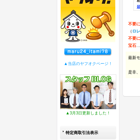
不要
（
ロ
不要
宝石
最新
▲当店のヤフオクページ！
是非
▲3月3日更新しました！
特定商取引法表示