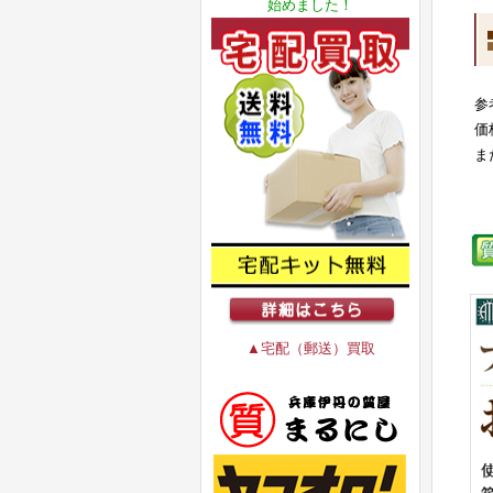
始めました！
参
価
ま
▲宅配（郵送）買取