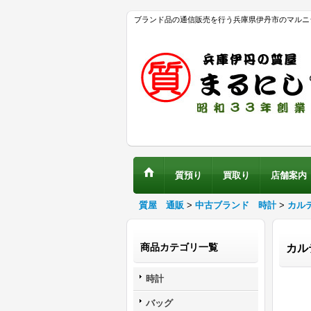
ブランド品の通信販売を行う兵庫県伊丹市のマルニ
質預り
買取り
店舗案内
質屋 通販
>
中古ブランド 時計
>
カル
商品カテゴリ一覧
カル
時計
バッグ