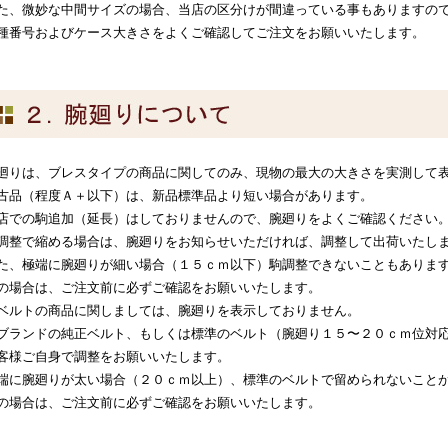
た、微妙な中間サイズの場合、当店の区分けが間違っている事もありますの
種番号およびケース大きさをよくご確認してご注文をお願いいたします。
廻りは、ブレスタイプの商品に関してのみ、現物の最大の大きさを実測して
古品（程度Ａ＋以下）は、新品標準品より短い場合があります。
店での駒追加（延長）はしておりませんので、腕廻りをよくご確認ください
調整で縮める場合は、腕廻りをお知らせいただければ、調整して出荷いたし
た、極端に腕廻りが細い場合（１５ｃｍ以下）駒調整できないこともありま
の場合は、ご注文前に必ずご確認をお願いいたします。
ベルトの商品に関しましては、腕廻りを表示しておりません。
ブランドの純正ベルト、もしくは標準のベルト（腕廻り１５〜２０ｃｍ位対
客様ご自身で調整をお願いいたします。
端に腕廻りが太い場合（２０ｃｍ以上）、標準のベルトで留められないこと
の場合は、ご注文前に必ずご確認をお願いいたします。