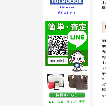
ま
▲facebook
機
始めました！
腕
中
当
駒
ま
そ
革
各
お
極
そ
▲ＬＩＮＥ（ライン）査定