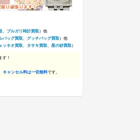
取
、
ブルガリ時計買取
）他
ルバッグ買取
、
グッチバッグ買取
）他
ェッキオ買取
、
タサキ買取
、
星の砂買取
）
ます！
、キャンセル料は一切無料
です。