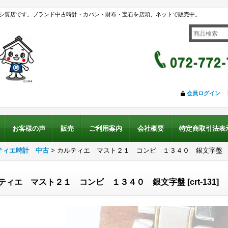
シ質店です。ブランド中古時計・カバン・財布・宝石を店頭、ネットで販売中。
会員ログイン
お客様の声
販売
ご利用案内
会社概要
特定商取引法表
ティエ時計 中古
>
カルティエ マスト２１ コンビ １３４０ 銀文字盤
ティエ マスト２１ コンビ １３４０ 銀文字盤
[
crt-131
]