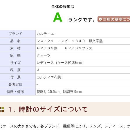
ブランド
カルティエ
品 名
マスト２１ コンビ １３４０ 銀文字盤
素 材
ＧＰ／ＳＳ側 ＧＰ／ＳＳブレス
駆 動
クォーツ
サイズ
レディース（ケース径 28mm）
程 度
Ａ
付 属
カルティエ布袋
参考定価
-
特徴・備考
腕廻り 15.5cm、駒調整 9mm
じケースの大きさでも、各ブランド、機種等により、メンズ、レディース、