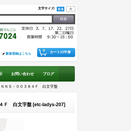
文字サイズ
:
0
カートの中身
新規登録はこちら
示
お問い合わせ
ブログ
 ＮＮＳ－００３８４Ｆ 白文字盤
４Ｆ 白文字盤
[
etc-ladys-207
]