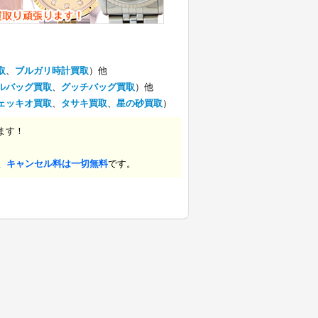
取
、
ブルガリ時計買取
）他
ルバッグ買取
、
グッチバッグ買取
）他
ェッキオ買取
、
タサキ買取
、
星の砂買取
）
ます！
、キャンセル料は一切無料
です。