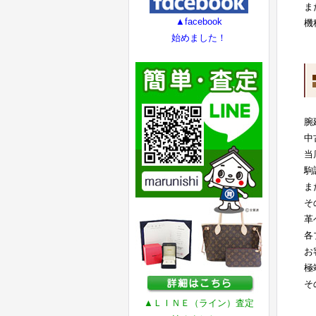
ま
▲facebook
機
始めました！
腕
中
当
駒
ま
そ
革
各
お
極
そ
▲ＬＩＮＥ（ライン）査定