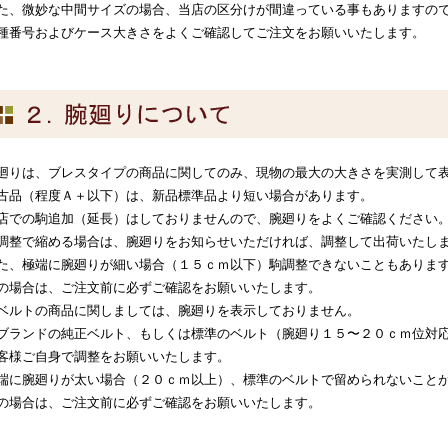
た、微妙な中間サイズの場合、当店の区分けが間違っている事もありますの
種番号およびケース大きさをよくご確認してご注文をお願いいたします。
廻りは、ブレスタイプの商品に関してのみ、現物の最大の大きさを実測して
古品（程度Ａ＋以下）は、新品標準品より短い場合があります。
店での駒追加（延長）はしておりませんので、腕廻りをよくご確認ください
調整で縮める場合は、腕廻りをお知らせいただければ、調整して出荷いたし
た、極端に腕廻りが細い場合（１５ｃｍ以下）駒調整できないこともありま
の場合は、ご注文前に必ずご確認をお願いいたします。
ベルトの商品に関しましては、腕廻りを表示しておりません。
ブランドの純正ベルト、もしくは標準のベルト（腕廻り１５〜２０ｃｍ位対
客様ご自身で調整をお願いいたします。
端に腕廻りが太い場合（２０ｃｍ以上）、標準のベルトで留められないこと
の場合は、ご注文前に必ずご確認をお願いいたします。