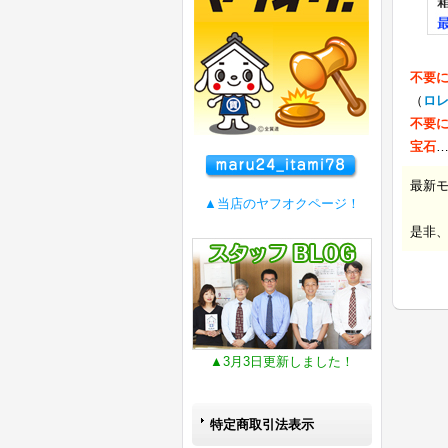
不要
（
ロ
不要
宝石
最新
▲当店のヤフオクページ！
是非
▲3月3日更新しました！
特定商取引法表示