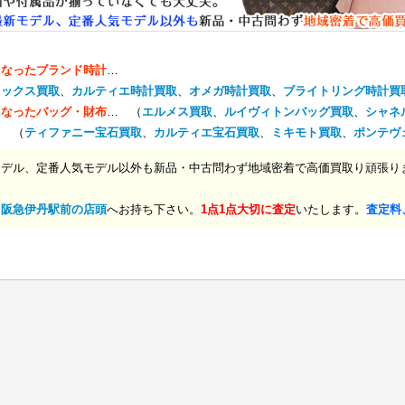
になったブランド時計
…
レックス買取
、
カルティエ時計買取
、
オメガ時計買取
、
ブライトリング時計買
になったバッグ・財布
… （
エルメス買取
、
ルイヴィトンバッグ買取
、
シャネ
… （
ティファニー宝石買取
、
カルティエ宝石買取
、
ミキモト買取
、
ポンテヴ
モデル、定番人気モデル以外も新品・中古問わず地域密着で高価買取り頑張り
、
阪急伊丹駅前の店頭
へお持ち下さい。
1点1点大切に査定
いたします。
査定料