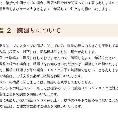
た、微妙な中間サイズの場合、当店の区分けが間違っている事もありますの
種番号およびケース大きさをよくご確認してご注文をお願いいたします。
廻りは、ブレスタイプの商品に関してのみ、現物の最大の大きさを実測して
古品（程度Ａ＋以下）は、新品標準品より短い場合があります。
店での駒追加（延長）はしておりませんので、腕廻りをよくご確認ください
調整で縮める場合は、腕廻りをお知らせいただければ、調整して出荷いたし
た、極端に腕廻りが細い場合（１５ｃｍ以下）駒調整できないこともありま
の場合は、ご注文前に必ずご確認をお願いいたします。
ベルトの商品に関しましては、腕廻りを表示しておりません。
ブランドの純正ベルト、もしくは標準のベルト（腕廻り１５〜２０ｃｍ位対
客様ご自身で調整をお願いいたします。
端に腕廻りが太い場合（２０ｃｍ以上）、標準のベルトで留められないこと
の場合は、ご注文前に必ずご確認をお願いいたします。