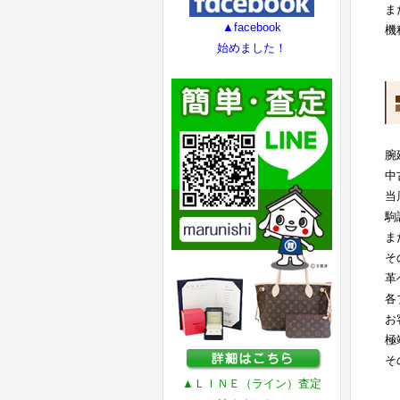
ま
▲facebook
機
始めました！
腕
中
当
駒
ま
そ
革
各
お
極
そ
▲ＬＩＮＥ（ライン）査定