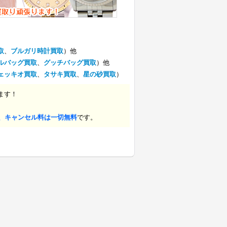
取
、
ブルガリ時計買取
）他
ルバッグ買取
、
グッチバッグ買取
）他
ェッキオ買取
、
タサキ買取
、
星の砂買取
）
ます！
、キャンセル料は一切無料
です。