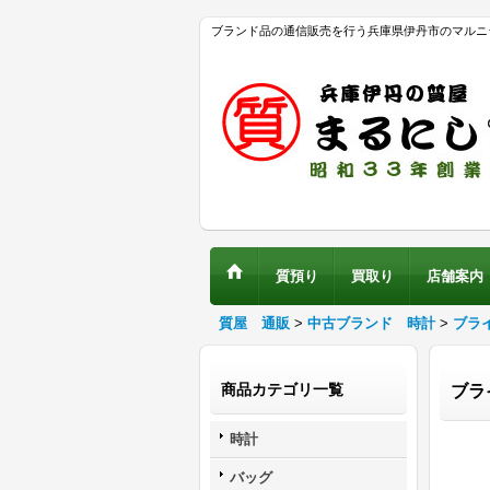
ブランド品の通信販売を行う兵庫県伊丹市のマルニ
質預り
買取り
店舗案内
質屋 通販
>
中古ブランド 時計
>
ブラ
商品カテゴリ一覧
ブラ
時計
バッグ