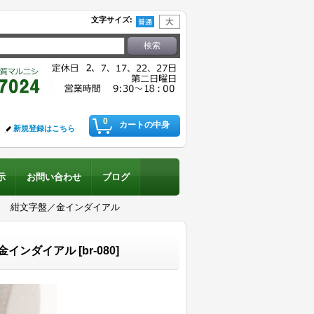
文字サイズ
:
0
カートの中身
新規登録はこちら
示
お問い合わせ
ブログ
１ 紺文字盤／金インダイアル
金インダイアル
[
br-080
]