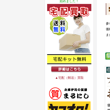
始めました！
参
価
ま
▲宅配（郵送）買取