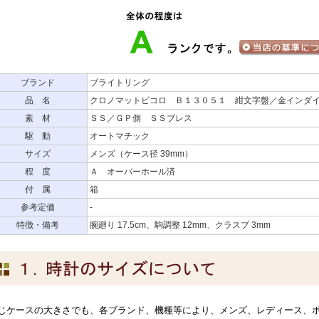
ブランド
ブライトリング
品 名
クロノマットビコロ Ｂ１３０５１ 紺文字盤／金インダ
素 材
ＳＳ／ＧＰ側 ＳＳブレス
駆 動
オートマチック
サイズ
メンズ（ケース径 39mm）
程 度
Ａ オーバーホール済
付 属
箱
参考定価
-
特徴・備考
腕廻り 17.5cm、駒調整 12mm、クラスプ 3mm
じケースの大きさでも、各ブランド、機種等により、メンズ、レディース、