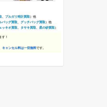
取
、
ブルガリ時計買取
）他
ルバッグ買取
、
グッチバッグ買取
）他
ェッキオ買取
、
タサキ買取
、
星の砂買取
）
ます！
、キャンセル料は一切無料
です。