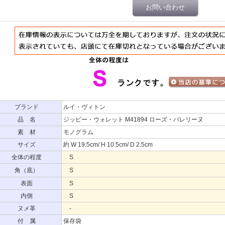
お問い合わせ
ブランド
ルイ・ヴィトン
品 名
ジッピー・ウォレット M41894 ローズ・バレリーヌ
素 材
モノグラム
サイズ
約 W 19.5cm/ H 10.5cm/ D 2.5cm
全体の程度
S
角（底）
S
表面
S
内側
S
ヌメ革
-
付 属
保存袋