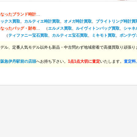
になったブランド時計
…
レックス買取
、
カルティエ時計買取
、
オメガ時計買取
、
ブライトリング時計買
になったバッグ・財布
… （
エルメス買取
、
ルイヴィトンバッグ買取
、
シャネ
… （
ティファニー宝石買取
、
カルティエ宝石買取
、
ミキモト買取
、
ポンテヴ
モデル、定番人気モデル以外も新品・中古問わず地域密着で高価買取り頑張り
、
阪急伊丹駅前の店頭
へお持ち下さい。
1点1点大切に査定
いたします。
査定料