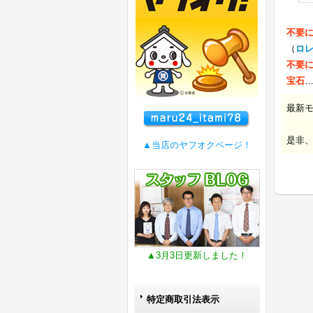
不要
（
ロ
不要
宝石
最新
是非
▲当店のヤフオクページ！
▲3月3日更新しました！
特定商取引法表示