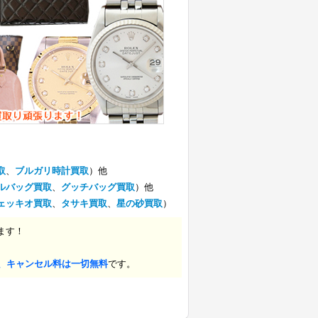
取
、
ブルガリ時計買取
）他
ルバッグ買取
、
グッチバッグ買取
）他
ェッキオ買取
、
タサキ買取
、
星の砂買取
）
ます！
、キャンセル料は一切無料
です。