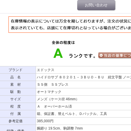
お問い合わせ
ブランド
エドックス
品 名
ハイドロサブ ８０２０１－３ＢＵＯ－ＢＵ 紺文字盤 ノー
素 材
ＳＳ側 ＳＳブレス
駆 動
オートマチック
サイズ
メンズ（ケース径 46mm）
程 度
Ａ オーバーホール済
付 属
箱、保証書、替えベルト、Ｄバックル、工具
参考定価
385,000円
腕廻り 19.5cm、駒調整 7mm