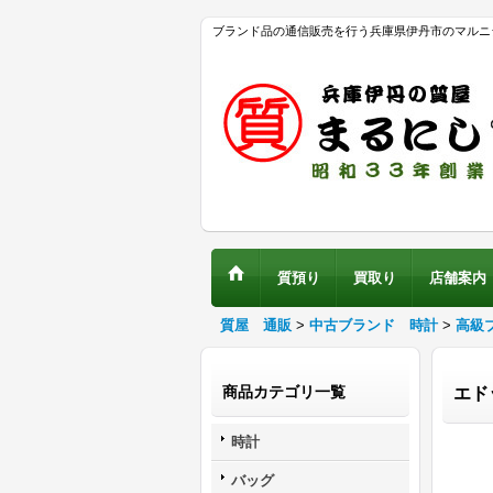
ブランド品の通信販売を行う兵庫県伊丹市のマルニ
質預り
買取り
店舗案内
質屋 通販
>
中古ブランド 時計
>
高級
商品カテゴリ一覧
エド
時計
バッグ