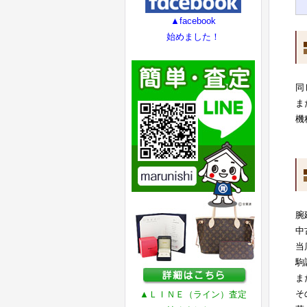
▲facebook
始めました！
同
ま
機
腕
中
当
駒
ま
そ
▲ＬＩＮＥ（ライン）査定