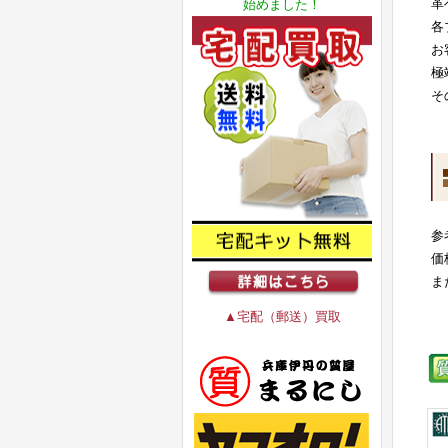
革
始めました！
各
お
極
そ
参
価
ま
▲宅配（郵送）買取