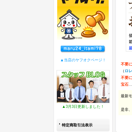
▲当店のヤフオクページ！
不要
（
ロ
不要
宝石
最新
▲3月3日更新しました！
是非
特定商取引法表示