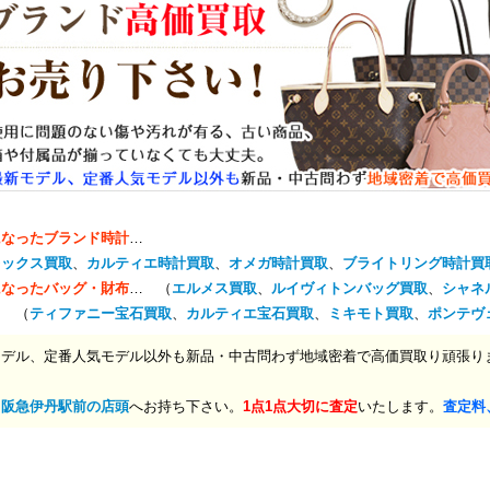
になったブランド時計
…
レックス買取
、
カルティエ時計買取
、
オメガ時計買取
、
ブライトリング時計買
になったバッグ・財布
… （
エルメス買取
、
ルイヴィトンバッグ買取
、
シャネ
… （
ティファニー宝石買取
、
カルティエ宝石買取
、
ミキモト買取
、
ポンテヴ
モデル、定番人気モデル以外も新品・中古問わず地域密着で高価買取り頑張り
、
阪急伊丹駅前の店頭
へお持ち下さい。
1点1点大切に査定
いたします。
査定料