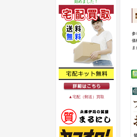
始めました！
参
価
ま
▲宅配（郵送）買取