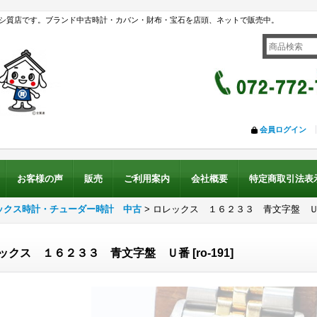
シ質店です。ブランド中古時計・カバン・財布・宝石を店頭、ネットで販売中。
会員ログイン
お客様の声
販売
ご利用案内
会社概要
特定商取引法表
ックス時計・チューダー時計 中古
>
ロレックス １６２３３ 青文字盤 
ックス １６２３３ 青文字盤 Ｕ番
[
ro-191
]