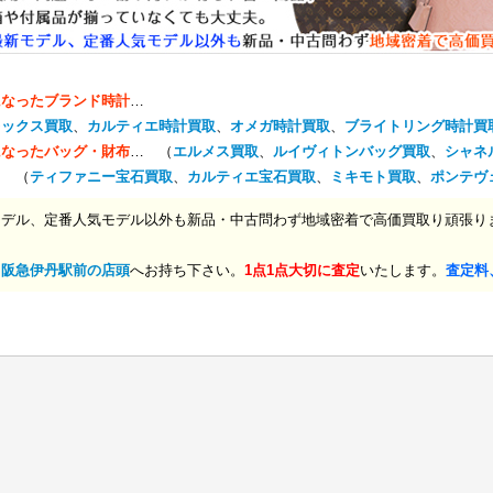
になったブランド時計
…
レックス買取
、
カルティエ時計買取
、
オメガ時計買取
、
ブライトリング時計買
になったバッグ・財布
… （
エルメス買取
、
ルイヴィトンバッグ買取
、
シャネ
… （
ティファニー宝石買取
、
カルティエ宝石買取
、
ミキモト買取
、
ポンテヴ
モデル、定番人気モデル以外も新品・中古問わず地域密着で高価買取り頑張り
、
阪急伊丹駅前の店頭
へお持ち下さい。
1点1点大切に査定
いたします。
査定料