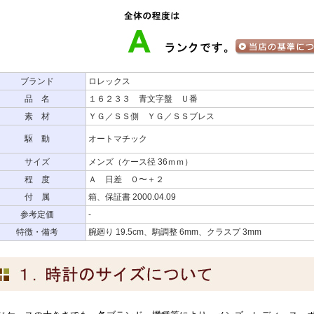
ブランド
ロレックス
品 名
１６２３３ 青文字盤 Ｕ番
素 材
ＹＧ／ＳＳ側 ＹＧ／ＳＳブレス
駆 動
オートマチック
サイズ
メンズ（ケース径 36ｍｍ）
程 度
Ａ 日差 ０〜＋２
付 属
箱、保証書 2000.04.09
参考定価
-
特徴・備考
腕廻り 19.5cm、駒調整 6mm、クラスプ 3mm