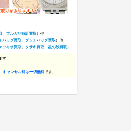
取
、
ブルガリ時計買取
）他
ルバッグ買取
、
グッチバッグ買取
）他
ェッキオ買取
、
タサキ買取
、
星の砂買取
）
ます！
、キャンセル料は一切無料
です。