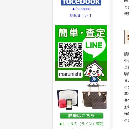
同
ま
▲facebook
機
始めました！
腕
中
当
駒
ま
そ
革
各
お
極
そ
▲ＬＩＮＥ（ライン）査定