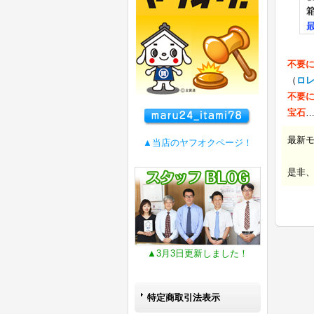
不要
（
ロ
不要
宝石
最新
▲当店のヤフオクページ！
是非
▲3月3日更新しました！
特定商取引法表示