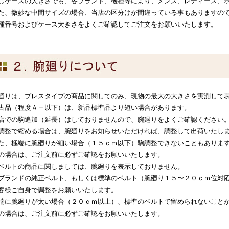
じケースの大きさでも、各ブランド、機種等により、メンズ、レディース、
た、微妙な中間サイズの場合、当店の区分けが間違っている事もありますの
種番号およびケース大きさをよくご確認してご注文をお願いいたします。
廻りは、ブレスタイプの商品に関してのみ、現物の最大の大きさを実測して
古品（程度Ａ＋以下）は、新品標準品より短い場合があります。
店での駒追加（延長）はしておりませんので、腕廻りをよくご確認ください
調整で縮める場合は、腕廻りをお知らせいただければ、調整して出荷いたし
た、極端に腕廻りが細い場合（１５ｃｍ以下）駒調整できないこともありま
の場合は、ご注文前に必ずご確認をお願いいたします。
ベルトの商品に関しましては、腕廻りを表示しておりません。
ブランドの純正ベルト、もしくは標準のベルト（腕廻り１５〜２０ｃｍ位対
客様ご自身で調整をお願いいたします。
端に腕廻りが太い場合（２０ｃｍ以上）、標準のベルトで留められないこと
の場合は、ご注文前に必ずご確認をお願いいたします。