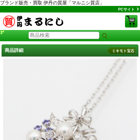
ブランド販売・買取 伊丹の質屋「マルニシ質店」
PCサイト
商品詳細
ミキモト宝石