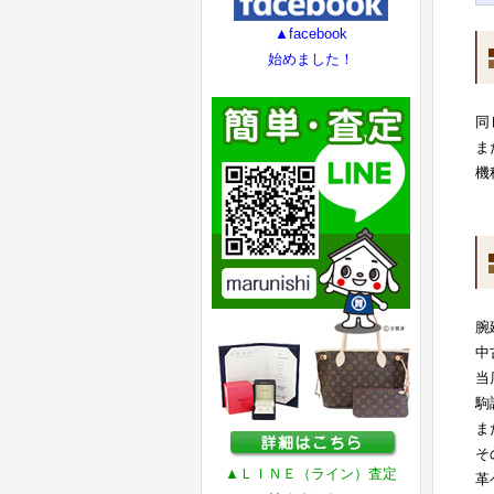
▲facebook
始めました！
同
ま
機
腕
中
当
駒
ま
そ
▲ＬＩＮＥ（ライン）査定
革