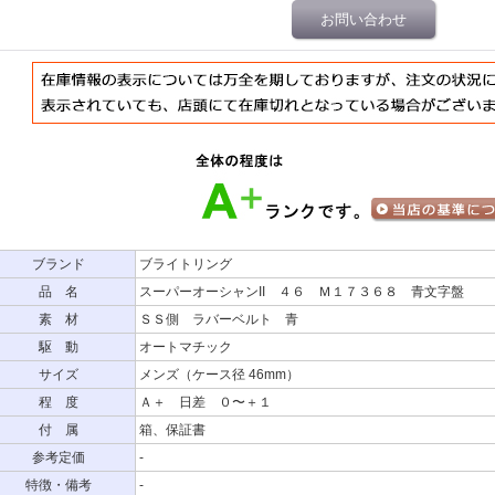
お問い合わせ
ブランド
ブライトリング
品 名
スーパーオーシャンII ４６ Ｍ１７３６８ 青文字盤
素 材
ＳＳ側 ラバーベルト 青
駆 動
オートマチック
サイズ
メンズ（ケース径 46mm）
程 度
Ａ＋ 日差 ０〜＋１
付 属
箱、保証書
参考定価
-
特徴・備考
-