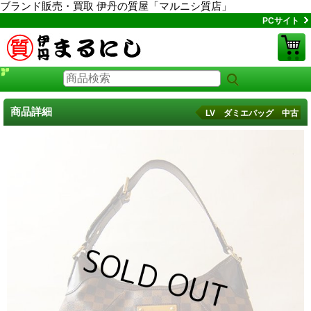
ブランド販売・買取 伊丹の質屋「マルニシ質店」
PCサイト
商品詳細
LV ダミエバッグ 中古