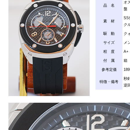
オ
品 名
盤
S
素 材
ク
駆 動
ク
サイズ
メン
程 度
A+
付 属
箱
参考定価
18
秒
特徴・備考
逆