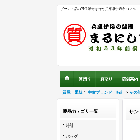
ブランド品の通信販売を行う兵庫県伊丹市のマルニ
質預り
買取り
店舗案内
質屋 通販
>
中古ブランド 時計
>
その
商品カテゴリ一覧
サン
時計
バッグ