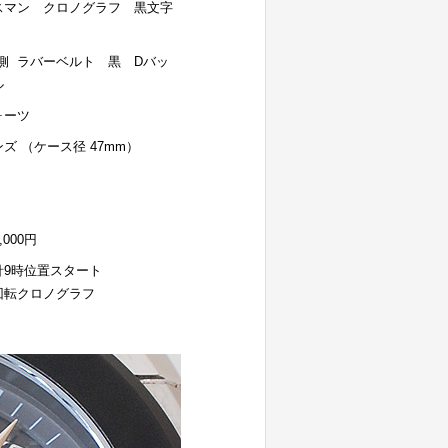
スマン クロノグラフ 黒文字
S側 ラバーベルト 黒 Dバッ
ル
ォーツ
ズ （ケース径 47mm）
9,000円
針9時位置スタート
回転クロノグラフ