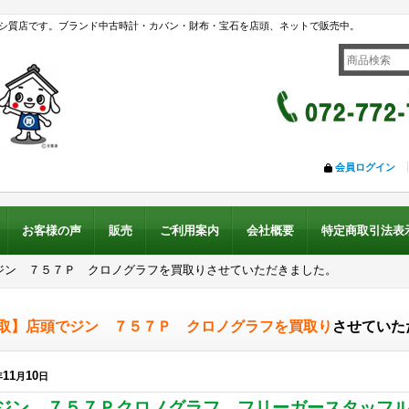
シ質店です。ブランド中古時計・カバン・財布・宝石を店頭、ネットで販売中。
会員ログイン
お客様の声
販売
ご利用案内
会社概要
特定商取引法表
ジン ７５７Ｐ クロノグラフを買取りさせていただきました。
取】店頭でジン ７５７Ｐ クロノグラフを買取り
させていた
11
10
年
月
日
ジン ７５７Ｐクロノグラフ フリーガースタッフ