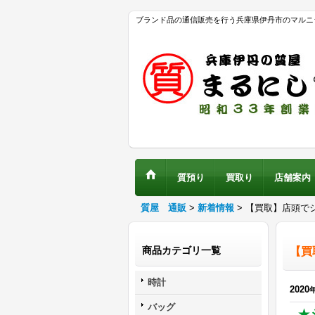
ブランド品の通信販売を行う兵庫県伊丹市のマルニ
質預り
買取り
店舗案内
質屋 通販
>
新着情報
>
【買取】店頭で
商品カテゴリ一覧
【買
時計
2020
バッグ
★