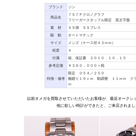
ブランド
ジン
７５７Ｐクロノグラフ
商品名
フリーガースタッフル限定 黒文字盤
素 材
ＳＳ側 ＳＳブレス
駆 動
オートマチック
サイズ
メンズ（ケース径４３ｍｍ）
程度
Ａ
付属
箱、保証書 ２０１０．１０．１５
参考定価
￥３６０，０００＋税
限定 ０５４／２５０
特徴・備考
腕廻り１９ｃｍ 駒調整 １１ｍｍ ク
ｍ
以前オメガを買取させていただいたお客様が、最近オークシ
他に欲しい時計ができたと、ご来店されまし