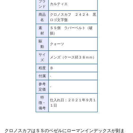
ブラ
カルティエ
ンド
商品
クロノスカフ ２４２４ 黒
名
ロゴ文字盤
素
ＳＳ側 ラバーベルト（破
材
損）
駆
クォーツ
動
サイ
メンズ（ケース径３８ｍｍ）
ズ
程度
Ｂ
付属
-
参考
-
定価
特
仕入れ日：２０２１年９月１
徴・
１日
備考
クロノスカフはＳＳのベゼルにローマンインデックスが刻ま