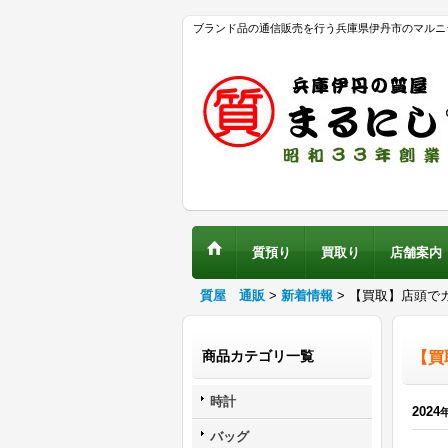
ブランド品の通信販売を行う兵庫県伊丹市のマルニ
質預り
買取り
店舗案内
質屋 通販
>
新着情報
>
【買取】店頭でカ
商品カテゴリ一覧
【買
時計
2024
バッグ