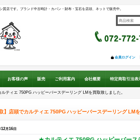
シ質店です。ブランド中古時計・カバン・財布・宝石を店頭、ネットで販売中。
会員ログイン
お客様の声
販売
ご利用案内
会社概要
特定商取引法表
ルティエ 750PG ハッピーバースデーリング LMを買取致しました。
取】店頭でカルティエ 750PG ハッピーバースデーリング LM
12
16
年
月
日
★
カルティエ 750PG ハッピーバー