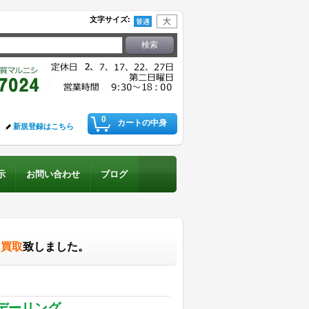
文字サイズ
:
0
カートの中身
新規登録はこちら
示
お問い合わせ
ブログ
を買取
致しました。
スデーリング