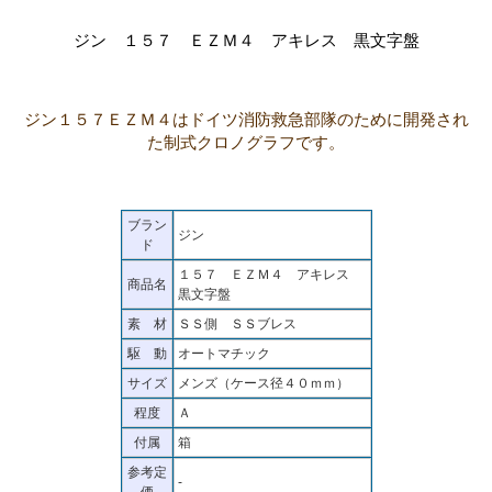
ジン １５７ ＥＺＭ４ アキレス 黒文字盤
ジン１５７ＥＺＭ４はドイツ消防救急部隊のために開発され
た制式クロノグラフです。
ブラン
ジン
ド
１５７ ＥＺＭ４ アキレス
商品名
黒文字盤
素 材
ＳＳ側 ＳＳブレス
駆 動
オートマチック
サイズ
メンズ（ケース径４０ｍｍ）
程度
Ａ
付属
箱
参考定
-
価