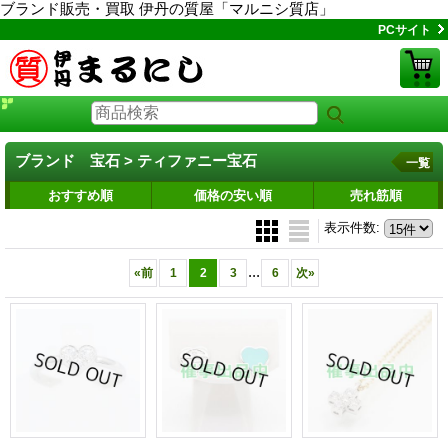
ブランド販売・買取 伊丹の質屋「マルニシ質店」
PCサイト
ブランド 宝石 > ティファニー宝石
一覧
おすすめ順
価格の安い順
売れ筋順
表示件数
:
...
«
前
1
2
3
6
次
»