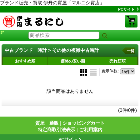
ブランド販売・買取 伊丹の質屋「マルニシ質店」
PCサイト
中古ブランド 時計 > その他の複雑中古時計
一覧
おすすめ順
価格の安い順
売れ筋順
表示件数
:
該当商品はありません
(0件/0件)
質屋 通販
|
ショッピングカート
特定商取引法表示
|
ご利用案内
PCサイト