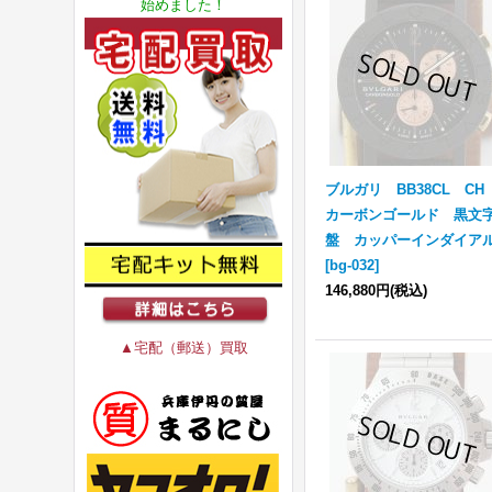
始めました！
ブルガリ BB38CL C
カーボンゴールド 黒文
盤 カッパーインダイア
[
bg-032
]
146,880円
(税込)
▲宅配（郵送）買取