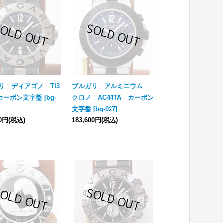
リ ディアゴノ TI3
ブルガリ アルミニウム
 カーボン文字盤
[
bg-
クロノ AC44TA カーボン
文字盤
[
bg-027
]
20円
(税込)
183,600円
(税込)