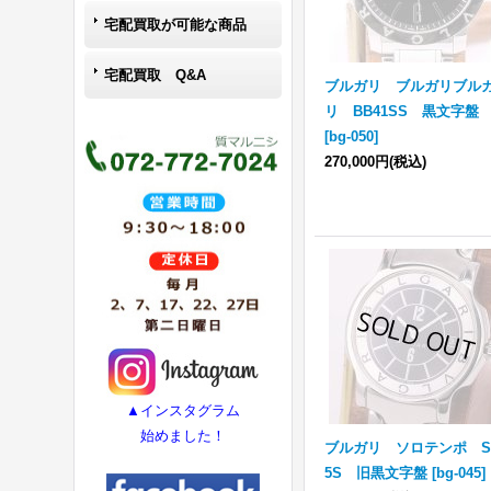
宅配買取が可能な商品
宅配買取 Q&A
ブルガリ ブルガリブル
リ BB41SS 黒文字盤
[
bg-050
]
270,000円
(税込)
▲インスタグラム
始めました！
ブルガリ ソロテンポ S
5S 旧黒文字盤
[
bg-045
]