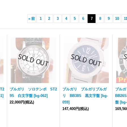
«
前
1
2
3
4
5
6
7
8
9
10
1
T2
ブルガリ ソロテンポ ST2
ブルガリ ブルガリブルガ
ブルガ
61
]
9S 白文字盤
[
bg-062
]
リ BB38S 黒文字盤
[
bg-
BB2
22,000円
(税込)
059
]
盤
[
bg-
147,400円
(税込)
169,5