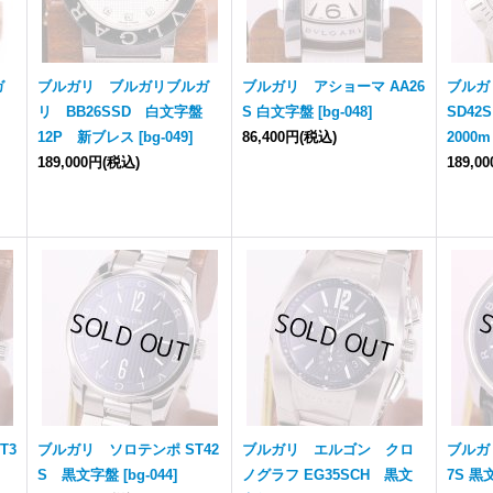
ガ
ブルガリ ブルガリブルガ
ブルガリ アショーマ AA26
ブルガ
リ BB26SSD 白文字盤
S 白文字盤
[
bg-048
]
SD4
12P 新ブレス
[
bg-049
]
86,400円
(税込)
2000
189,000円
(税込)
189,0
T3
ブルガリ ソロテンポ ST42
ブルガリ エルゴン クロ
ブルガ
S 黒文字盤
[
bg-044
]
ノグラフ EG35SCH 黒文
7S 黒