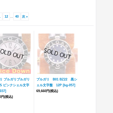
1
12
...
40
次
»
リ ブルガリブルガリ
ブルガリ B01 BZ22 黒シ
6SS ピンクシェル文字
ェル文字盤 12P
[
bg-057
]
037
]
69,660円
(税込)
60円
(税込)