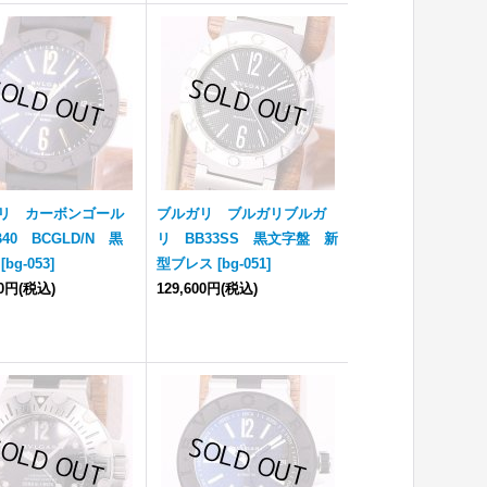
リ カーボンゴール
ブルガリ ブルガリブルガ
40 BCGLD/N 黒
リ BB33SS 黒文字盤 新
[
bg-053
]
型ブレス
[
bg-051
]
20円
(税込)
129,600円
(税込)