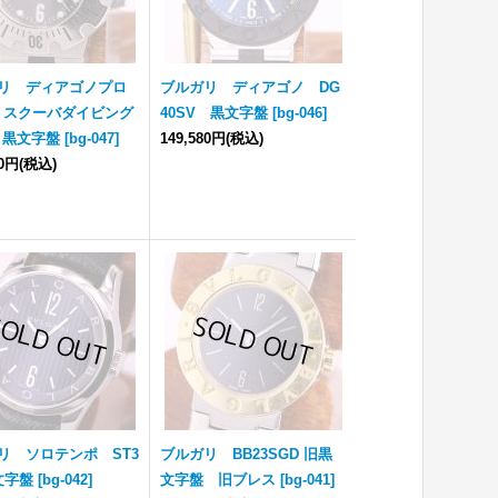
リ ディアゴノプロ
ブルガリ ディアゴノ DG
2S スクーバダイビング
40SV 黒文字盤
[
bg-046
]
m 黒文字盤
[
bg-047
]
149,580円
(税込)
00円
(税込)
リ ソロテンポ ST3
ブルガリ BB23SGD 旧黒
文字盤
[
bg-042
]
文字盤 旧ブレス
[
bg-041
]