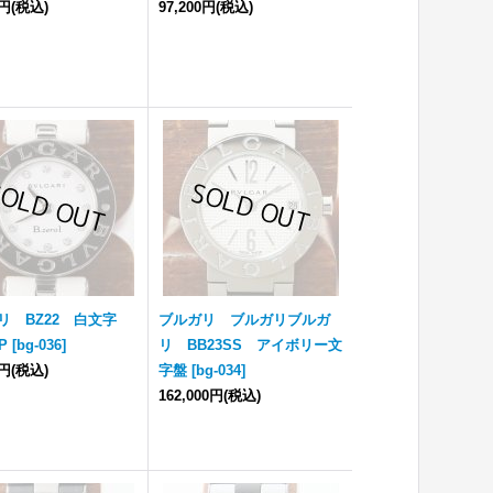
0円
(税込)
97,200円
(税込)
リ BZ22 白文字
ブルガリ ブルガリブルガ
P
[
bg-036
]
リ BB23SS アイボリー文
0円
(税込)
字盤
[
bg-034
]
162,000円
(税込)