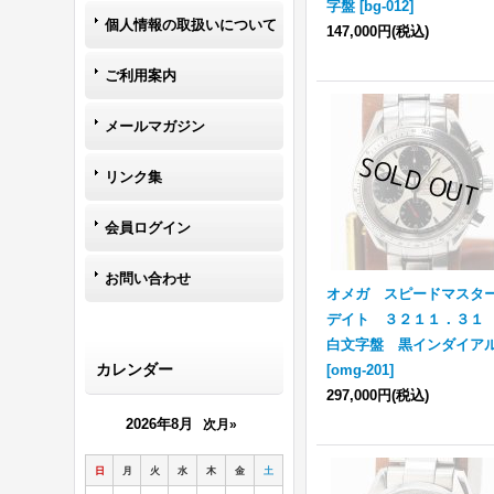
字盤
[
bg-012
]
個人情報の取扱いについて
147,000円
(税込)
ご利用案内
メールマガジン
リンク集
会員ログイン
お問い合わせ
オメガ スピードマスタ
デイト ３２１１．３
白文字盤 黒インダイア
カレンダー
[
omg-201
]
297,000円
(税込)
2026年8月
次月»
日
月
火
水
木
金
土