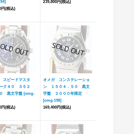
194
]
239,800円
(税込)
00円
(税込)
 スピードマスタ
オメガ コンステレーショ
ーク４０ ３５２
ン １５０４．５０ 黒文
０ 黒文字盤
[
omg-
字盤 ２０００年限定
[
omg-198
]
00円
(税込)
169,400円
(税込)