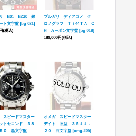
リ B01 BZ30 銀
ブルガリ ディアゴノ ク
ート文字盤
[
bg-021
]
ロノグラフ Ｔｉ44ＴＡ C
0円
(税込)
H カーボン文字盤
[
bg-018
]
189,000円
(税込)
 スピードマスター
オメガ スピードマスター
ットセコンド ３８
デイト 旧型 ３５１１．
５０ 黒文字盤
２０ 白文字盤
[
omg-205
]