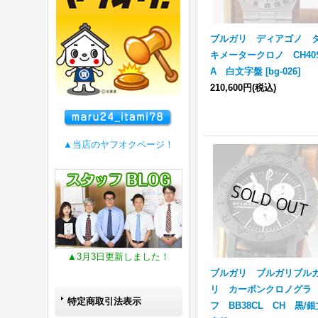
ブルガリ ディアゴノ 
キメータークロノ CH40
A 白文字盤
[
bg-026
]
210,600円
(税込)
▲当店のヤフオクページ！
▲3月3日更新しました！
ブルガリ ブルガリブル
リ カーボンクロノグラ
特定商取引法表示
フ BB38CL CH 黒/