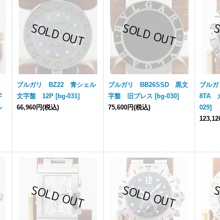
H
ブルガリ BZ22 青シェル
ブルガリ BB26SSD 黒文
ブルガ
字
文字盤 12P
[
bg-031
]
字盤 旧ブレス
[
bg-030
]
8TA
ル
66,960円
(税込)
75,600円
(税込)
029
]
123,1