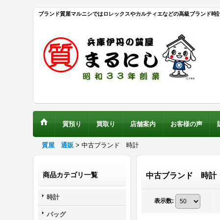
ブランド質屋マルニシではロレックスやカルティエなどの高級ブランド時
質預り
買取り
店舗案内
お客様の声
質屋 通販
>
中古ブランド 時計
商品カテゴリ一覧
中古ブランド 時計
時計
表示数
:
バッグ