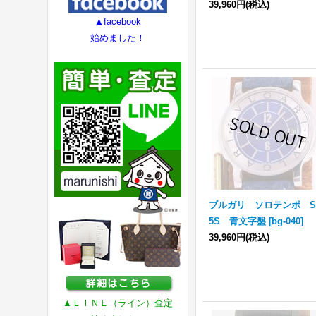
39,960円
(税込)
▲facebook
始めました！
ブルガリ ソロテンポ S
5S 青文字盤
[
bg-040
]
39,960円
(税込)
▲ＬＩＮＥ（ライン）査定