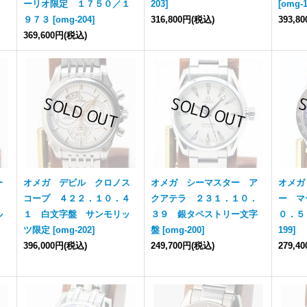
ーリオ限定 １７５０／１
203
]
[
omg-
９７３
[
omg-204
]
316,800円
(税込)
393,8
369,600円
(税込)
ー
オメガ デビル クロノス
オメガ シーマスター ア
オメガ
１
コープ ４２２．１０．４
クアテラ ２３１．１０．
ー マ
ル
１ 白文字盤 サンモリッ
３９ 銀タペストリー文字
０．５
ツ限定
[
omg-202
]
盤
[
omg-200
]
199
]
396,000円
(税込)
249,700円
(税込)
279,4