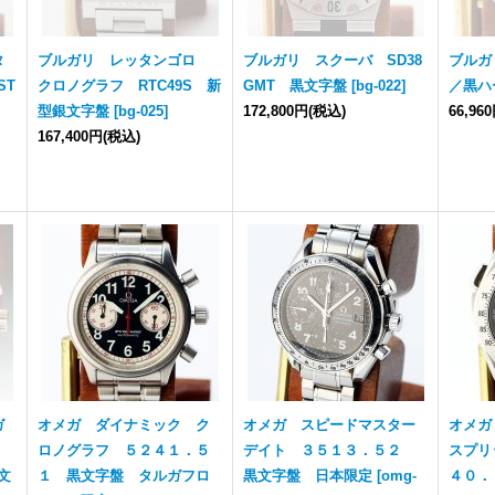
タ
ブルガリ レッタンゴロ
ブルガリ スクーバ SD38
ブルガ
ST
クロノグラフ RTC49S 新
GMT 黒文字盤
[
bg-022
]
／黒ハ
型銀文字盤
[
bg-025
]
172,800円
(税込)
66,96
167,400円
(税込)
ガ
オメガ ダイナミック ク
オメガ スピードマスター
オメガ
ロノグラフ ５２４１．５
デイト ３５１３．５２
スプリ
銀文
１ 黒文字盤 タルガフロ
黒文字盤 日本限定
[
omg-
４０．