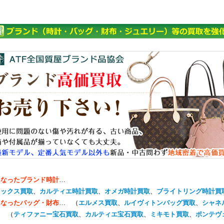
になったブランド時計
…
レックス買取
、
カルティエ時計買取
、
オメガ時計買取
、
ブライトリング時計買
になったバッグ・財布
… （
エルメス買取
、
ルイヴィトンバッグ買取
、
シャネ
… （
ティファニー宝石買取
、
カルティエ宝石買取
、
ミキモト買取
、
ポンテヴ