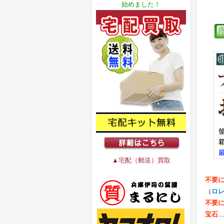
始めました！
▲宅配（郵送）買取
不要
（
ロ
不要
宝石