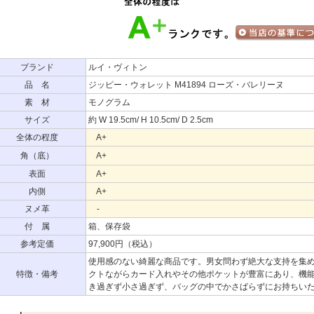
ブランド
ルイ・ヴィトン
品 名
ジッピー・ウォレット M41894 ローズ・バレリーヌ
素 材
モノグラム
サイズ
約 W 19.5cm/ H 10.5cm/ D 2.5cm
全体の程度
A+
角（底）
A+
表面
A+
内側
A+
ヌメ革
-
付 属
箱、保存袋
参考定価
97,900円（税込）
使用感のない綺麗な商品です。男女問わず絶大な支持を集
特徴・備考
クトながらカード入れやその他ポケットが豊富にあり、機
き過ぎず小さ過ぎず、バッグの中でかさばらずにお持ちい