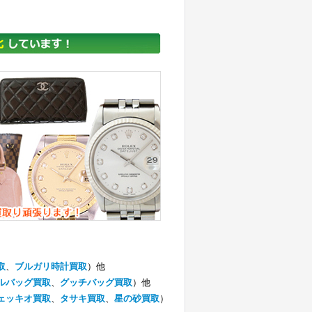
取
、
ブルガリ時計買取
）他
ルバッグ買取
、
グッチバッグ買取
）他
ェッキオ買取
、
タサキ買取
、
星の砂買取
）