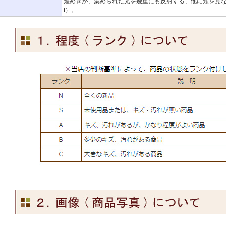
煌めきが、集められた光を幾重にも反射する、他に類を見ない華麗
t）。