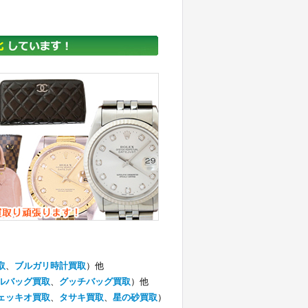
取
、
ブルガリ時計買取
）他
ルバッグ買取
、
グッチバッグ買取
）他
ェッキオ買取
、
タサキ買取
、
星の砂買取
）