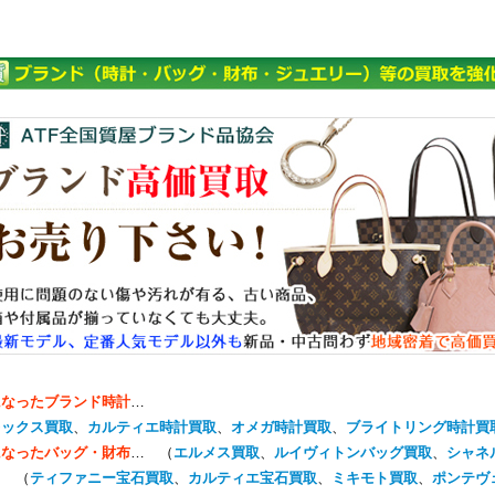
になったブランド時計
…
レックス買取
、
カルティエ時計買取
、
オメガ時計買取
、
ブライトリング時計買
になったバッグ・財布
… （
エルメス買取
、
ルイヴィトンバッグ買取
、
シャネ
… （
ティファニー宝石買取
、
カルティエ宝石買取
、
ミキモト買取
、
ポンテヴ