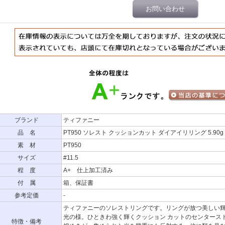
お問い合わせ
ブランド
ティファニー
品 名
PT950 ソレスト クッションカット ダイアイリリング 5.90g
素 材
PT950
サイズ
#11.5
程 度
A+ 仕上加工済み
付 属
箱、保証書
参考定価
-
ティファニーのソレストリングです。リングが放つ美しい
光の様。ひときわ強く輝くクッション カットのセンタース
特徴・備考