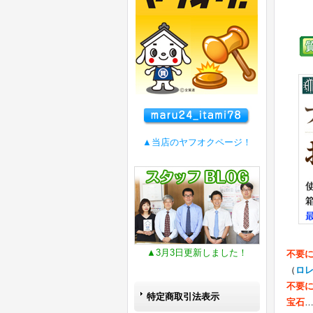
▲当店のヤフオクページ！
▲3月3日更新しました！
不要
（
ロ
不要
特定商取引法表示
宝石