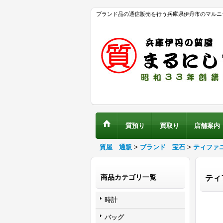
ブランド品の通信販売を行う兵庫県伊丹市のマルニ
質預り
買取り
店舗案内
質屋 通販
>
ブランド 宝石
>
ティファ
商品カテゴリ一覧
ティ
時計
バッグ