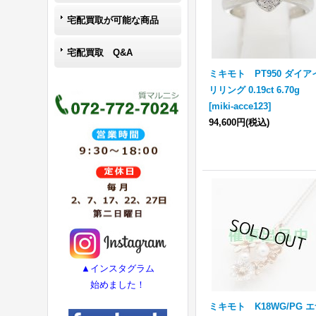
宅配買取が可能な商品
宅配買取 Q&A
ミキモト PT950 ダイア
リリング 0.19ct 6.70g
[
miki-acce123
]
94,600円
(税込)
▲インスタグラム
始めました！
ミキモト K18WG/PG 