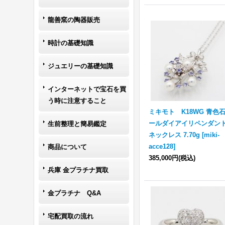
龍善窯の陶器販売
時計の基礎知識
ジュエリーの基礎知識
インターネットで宝石を買
う時に注意すること
ミキモト K18WG 青色
ールダイアイリペンダン
生前整理と簡易鑑定
ネックレス 7.70g
[
miki-
acce128
]
商品について
385,000円
(税込)
兵庫 金プラチナ買取
金プラチナ Q&A
宅配買取の流れ