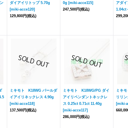
ペン
ダイアイリトップ 5.70g
0g
[
miki-acce115
]
アダイア
[
miki-acce120
]
247,500円
(税込)
1.04ct
129,800円
(税込)
299,2
ダ
ミキモト K18WG パールダ
ミキモト K18WG/PG ダイ
ミキモト
.5
イアイリネックレス 4.90g
アイリペンダントネックレ
リリング 
[
miki-acce118
]
ス 0.25ct 0.71ct 11.40g
[
miki-
137,500円
(税込)
[
miki-acce117
]
660,0
286,000円
(税込)