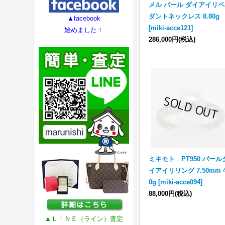
メル パール ダイアイリ
ダントネックレス 8.80g
▲facebook
[
miki-acce121
]
始めました！
286,000円
(税込)
ミキモト PT950 パール
イアイリリング 7.50mm 4
0g
[
miki-acce094
]
88,000円
(税込)
▲ＬＩＮＥ（ライン）査定