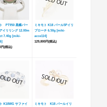
ト PT950 黒蝶パー
ミキモト K18 パール5Pイリ
イリリング 12.00m
ブローチ 6.50g
[
miki-
ct 7.40g
[
miki-
acce114
]
6
]
129,800円
(税込)
00円
(税込)
ト K18WG サファイ
ミキモト K18 パールイリ