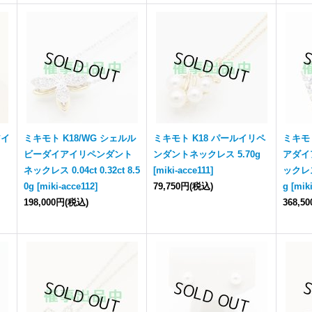
アイ
ミキモト K18/WG シェルル
ミキモト K18 パールイリペ
ミキモ
ビーダイアイリペンダント
ンダントネックレス 5.70g
アダイ
ネックレス 0.04ct 0.32ct 8.5
[
miki-acce111
]
ックレス 
0g
[
miki-acce112
]
79,750円
(税込)
g
[
mik
198,000円
(税込)
368,5