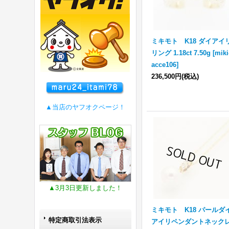
ミキモト K18 ダイアイ
リング 1.18ct 7.50g
[
miki
acce106
]
236,500円
(税込)
▲当店のヤフオクページ！
▲3月3日更新しました！
ミキモト K18 パールダ
特定商取引法表示
アイリペンダントネック