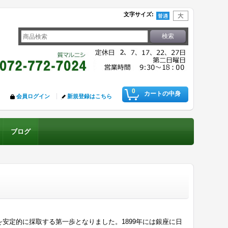
文字サイズ
:
0
カートの中身
会員ログイン
新規登録はこちら
ブログ
を安定的に採取する第一歩となりました。1899年には銀座に日