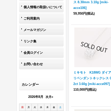
ス 8.30mm 3.10g
[
miki-
個人情報の取扱いについて
acce106
]
59,950円
(税込)
ご利用案内
メールマガジン
リンク集
会員ログイン
お問い合わせ
ミキモト K18WG ダイ
リペンダントネックレス 0
2ct 3.60g
[
miki-acce097
]
カレンダー
110,000円
(税込)
2026年8月
次月»
日
月
火
水
木
金
土