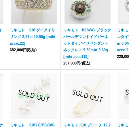
イ
ミキモト K18 ダイアイリ
ミキモト K18WG ブラック
ミキモ
リング 2.77ct 10.90g
[
miki-
パールデマントイドガーネ
ルダイア
acce122
]
ットダイアイリペンダント
m 0.84
682,000円
(税込)
ネックレス 9.30mm 9.60g
acce11
[
miki-acce119
]
220,0
297,000円
(税込)
エナ
ミキモト K18YG/PG/WG
ミキモト K18 ブローチ 12.2
ミキモ