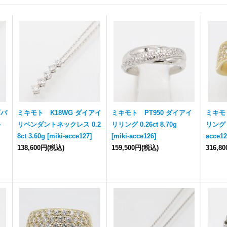
石パ
ミキモト K18WG ダイアイ
ミキモト PT950 ダイアイ
ミキモ
ト
リペンダントネックレス 0.2
リリング 0.26ct 8.70g
リング 0
8ct 3.60g
[
miki-acce127
]
[
miki-acce126
]
acce1
138,600円
(税込)
159,500円
(税込)
316,8