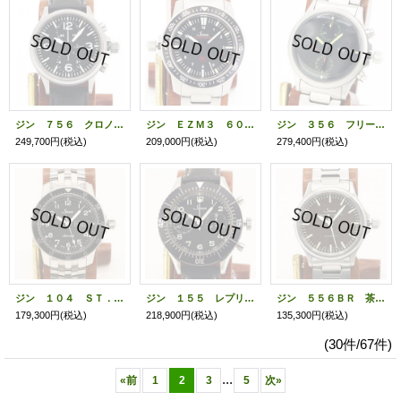
ジン ７５６ クロノグラフ 黒文字盤
ジン ＥＺＭ３ ６０３ 黒文字盤
ジン ３５６ フリーガー 黒文字盤 ビームス４５周年限定
249,700円
(税込)
209,000円
(税込)
279,400円
(税込)
ジン １０４ ＳＴ．ＳＡ アラビア黒文字盤
ジン １５５ レプリカ ２カウンタークロノ 黒文字盤
ジン ５５６ＢＲ 茶文字盤 日本限定
179,300円
(税込)
218,900円
(税込)
135,300円
(税込)
(30件/67件)
...
«
前
1
2
3
5
次
»