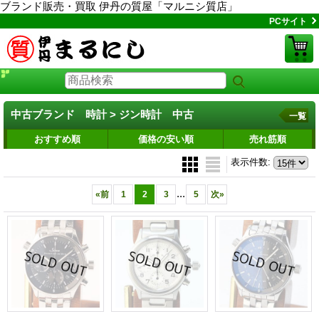
ブランド販売・買取 伊丹の質屋「マルニシ質店」
PCサイト
中古ブランド 時計 > ジン時計 中古
一覧
おすすめ順
価格の安い順
売れ筋順
表示件数
:
...
«
前
1
2
3
5
次
»