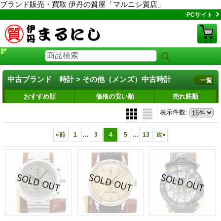
ブランド販売・買取 伊丹の質屋「マルニシ質店」
PCサイト
中古ブランド 時計 > その他（メンズ）中古時計
一覧
おすすめ順
価格の安い順
売れ筋順
表示件数
:
...
...
«
前
1
3
4
5
13
次
»