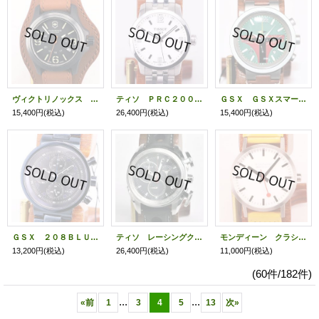
ヴィクトリノックス ミリタリー ２４１５９３ 黒文字盤
ティソ ＰＲＣ２００ Ｔ０５５．４１０．１１ 銀文字盤
ＧＳＸ ＧＳＸスマート ＧＳＸ２１６ＳＷＳ ボバフェットマスク文字盤
15,400円
(税込)
26,400円
(税込)
15,400円
(税込)
ＧＳＸ ２０８ＢＬＵ スマートＮｏ４８ 黒文字盤
ティソ レーシングクロノ Ｔ０１８．６１７Ａ 黒文字盤
モンディーン クラシック Ａ６６０．３０３６０ 白文字盤
13,200円
(税込)
26,400円
(税込)
11,000円
(税込)
(60件/182件)
...
...
«
前
1
3
4
5
13
次
»