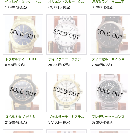
イッセイ・ミヤケ トラペゾイド クロノ ＳＩＬＡＺ００２ グレー文字盤
オリエントスター クラシック ＷＺ００３１ＤＤ スバル３６０コラボモデル ベージュ文字盤
ガガミラノ マニュアーレ クロノグラフ ＭＭ－４８ ６０５４．６ グレー文字盤
18,700円
(税込)
63,800円
(税込)
36,300円
(税込)
トラサルディ ＴＲＤ－２８３２ ＧＭＴ 青文字盤
ティファニー クラシック Ｍ１５１ 白文字盤
ディーゼル ＤＺ５４３２ クロノグラフ 黒文字盤
6,600円
(税込)
35,200円
(税込)
7,700円
(税込)
ロベルトカヴァリ Ｂｙフランクミューラー ＲＶ １Ｇ０３８ 黒文字盤
ヴェルサーチ ミスティックスポーツクロノ ＶＦＧ１３００１５ 白文字盤
フレデリッックコンスタント ハイライフＧＭＴ ＦＣ３０８Ｘ３Ｈ５／６ 黒文字盤
24,200円
(税込)
37,400円
(税込)
69,300円
(税込)