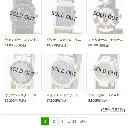
ウェンガー コマンドクロノ ７０７Ｘ／Ｔ 黒文字盤
グッチ Ｇメトロ クロノグラフ ８６００Ｍ 紺文字盤
シャリオール セルティカ ＣＥＬＴ４４ シェル文字盤 黒インダイアル
11,000円
(税込)
49,500円
(税込)
69,300円
(税込)
オリエントスター スポーツダイバー１９６４ ＲＫ－ＡＵ０６０１Ｂ 黒文字盤
ａｇａｔｅ（アガット） ＦＯＲ ＭＥＮ
ディーゼル ＤＺ４０２７ レーダー文字盤
69,300円
(税込)
27,500円
(税込)
5,500円
(税込)
(15件/182件)
...
1
2
3
13
次
»