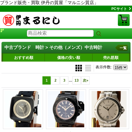
ブランド販売・買取 伊丹の質屋「マルニシ質店」
PCサイト
中古ブランド 時計 > その他（メンズ）中古時計
一覧
おすすめ順
価格の安い順
売れ筋順
表示件数
:
...
1
2
3
13
次
»