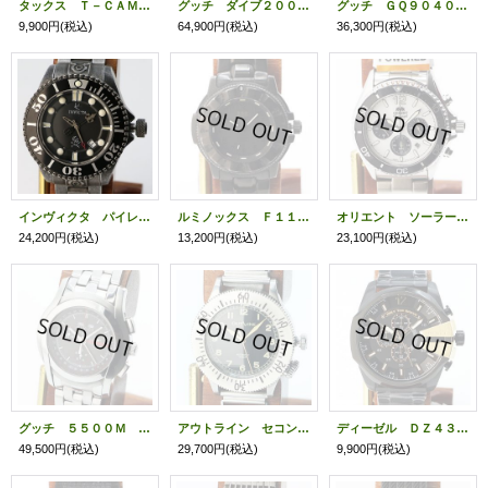
タックス Ｔ－ＣＡＭ ＴＳ１２０２ 黒文字盤
グッチ ダイブ２００ｍ １３６．２ 黒文字盤
グッチ ＧＱ９０４０Ｍ（ＹＡ０９０３１８） 銀文字盤
9,900円
(税込)
64,900円
(税込)
36,300円
(税込)
インヴィクタ パイレーツオブカリビアン ２５１９８ 黒文字盤
ルミノックス Ｆ１１７ ３４０２ ブラックアウト 黒文字盤
オリエント ソーラークロノ ＲＮ－ＴＸ０２０３Ｓ 白文字盤 黒インダイアル
24,200円
(税込)
13,200円
(税込)
23,100円
(税込)
グッチ ５５００Ｍ トリプルカレンダークロノ 黒文字盤
アウトライン セコンドセッティング パイロットウォッチ ＹＫ２０２２２ 黒文字盤
ディーゼル ＤＺ４３３８ クロノグラフ 黒文字盤
49,500円
(税込)
29,700円
(税込)
9,900円
(税込)