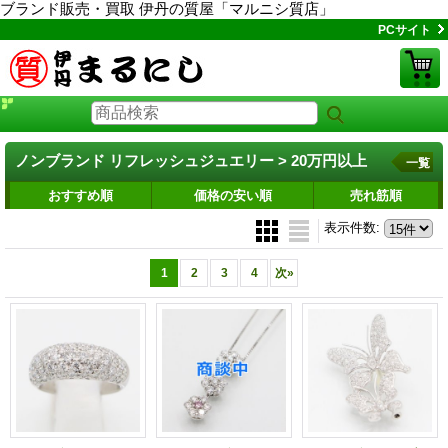
ブランド販売・買取 伊丹の質屋「マルニシ質店」
PCサイト
ノンブランド リフレッシュジュエリー > 20万円以上
一覧
おすすめ順
価格の安い順
売れ筋順
表示件数
:
1
2
3
4
次
»