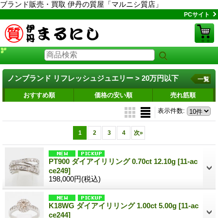
ブランド販売・買取 伊丹の質屋「マルニシ質店」
PCサイト
ノンブランド リフレッシュジュエリー > 20万円以下
一覧
おすすめ順
価格の安い順
売れ筋順
表示件数
:
1
2
3
4
次
»
PT900 ダイアイリリング 0.70ct 12.10g
[11-ac
ce249]
198,000円
(税込)
K18WG ダイアイリリング 1.00ct 5.00g
[11-ac
ce244]