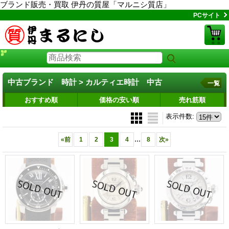
ブランド販売・買取 伊丹の質屋「マルニシ質店」
PCサイト
中古ブランド 時計 > カルティエ時計 中古
一覧
おすすめ順
価格の安い順
売れ筋順
表示件数
:
...
«
前
1
2
3
4
8
次
»