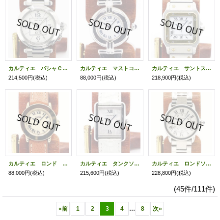
カルティエ パシャＣ ビックデイト ２４７５ 白文字盤
カルティエ マストコリゼ ６９０００２ 白文字盤
カルティエ サントス 旧型 白文字盤
214,500円
(税込)
88,000円
(税込)
218,900円
(税込)
カルティエ ロンド ベルメイユ １８０１ ベージュ文字盤
カルティエ タンクソロＳＭ ２７１６ 銀文字盤 ２Ｃマーク
カルティエ ロンドソロＳＭ ２９９３ 銀文字盤
88,000円
(税込)
215,600円
(税込)
228,800円
(税込)
(45件/111件)
...
«
前
1
2
3
4
8
次
»