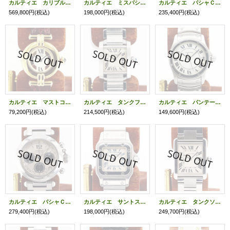
カルティエ カリブルダイバー ３００ｍ ２０１５ 黒文字盤
カルティエ ミスパシャ Ｗ３１４０００７ 銀文字盤
カルティエ パシャＣ メリディアン ２３７７ 銀文字盤
569,800円
(税込)
198,000円
(税込)
235,400円
(税込)
カルティエ マストコリゼ １９０２ 白文字盤
カルティエ タンクフランセーズＳＭ ３２１７ 白文字盤
カルティエ パンテール グーガーラウンド １５６１ 白文字盤
79,200円
(税込)
214,500円
(税込)
149,600円
(税込)
カルティエ パシャＣ クロノグラフ ２４１２ 銀文字盤 黒インダイアル
カルティエ サントスガルベＳＭ Ｗ２００１７Ｄ４ 白文字盤
カルティエ タンクソロＬＭ ３１６９ 銀文字盤
279,400円
(税込)
198,000円
(税込)
249,700円
(税込)