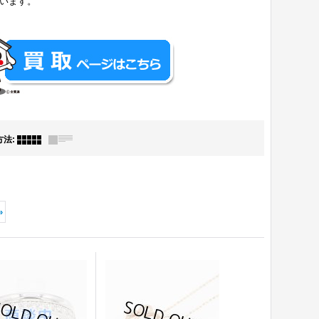
ています。
方法
:
»