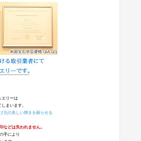
ュエリーは
てしまいます。
げ元の美しい輝きを蘇らせる
。
印などは失われません。
の手により