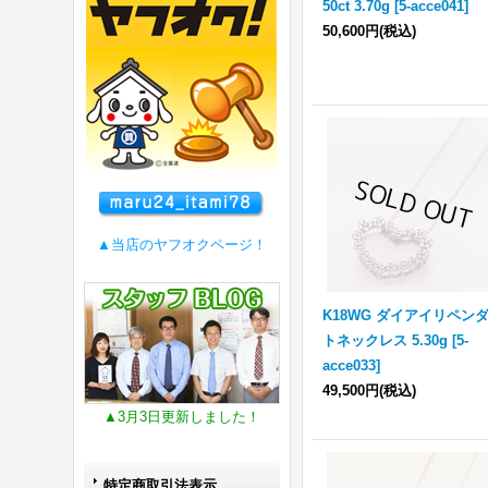
50ct 3.70g
[
5-acce041
]
50,600円
(税込)
▲当店のヤフオクページ！
K18WG ダイアイリペン
トネックレス 5.30g
[
5-
acce033
]
49,500円
(税込)
▲3月3日更新しました！
特定商取引法表示