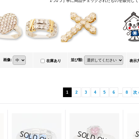
1つ1つ丁寧に商品チェックされたものを販売し
画像
:
並び順
:
在庫あり
表示
1
2
3
4
5
6
...
8
次