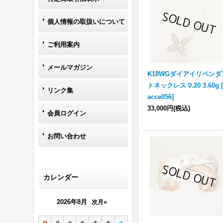
個人情報の取扱いについて
ご利用案内
メールマガジン
K18WGダイアイリペンダ
トネックレス 0.20 3.60g
リンク集
acce056
]
33,000円
(税込)
会員ログイン
お問い合わせ
カレンダー
2026年8月
次月»
日
月
火
水
木
金
土