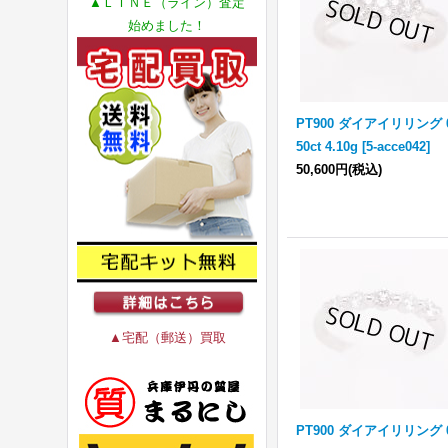
▲ＬＩＮＥ（ライン）査定
始めました！
PT900 ダイアイリリング 0
50ct 4.10g
[
5-acce042
]
50,600円
(税込)
▲宅配（郵送）買取
PT900 ダイアイリリング 0