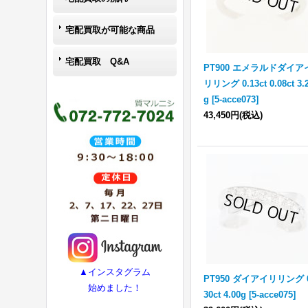
宅配買取が可能な商品
宅配買取 Q&A
PT900 エメラルドダイア
リリング 0.13ct 0.08ct 3.
g
[
5-acce073
]
43,450円
(税込)
▲インスタグラム
PT950 ダイアイリリング 0
始めました！
30ct 4.00g
[
5-acce075
]