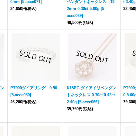
0mm
[
5-acce071
]
ペンダントネックレス 13.
t 3.40g
34,650円
(税込)
2mm 0.30ct 5.80g
[
5-
32,45
acce069
]
49,500円
(税込)
ダン
PT900ダイアリング 0.50
K18PG ダイアイリペンダン
PT90
[
5-acce050
]
トネックレス 0.30ct 0.42ct
0 5.60
46,200円
(税込)
2.40g
[
5-acce066
]
39,60
35,750円
(税込)