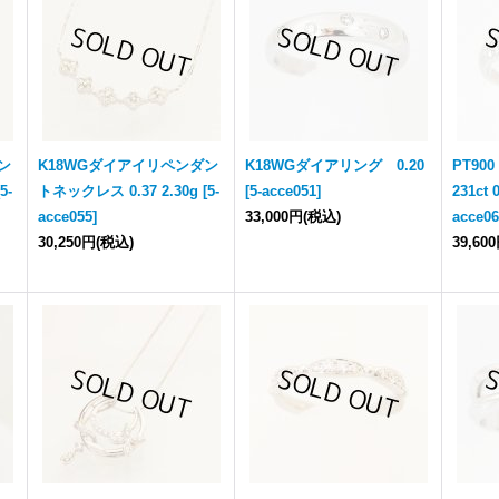
ン
K18WGダイアイリペンダン
K18WGダイアリング 0.20
PT90
[
5-
トネックレス 0.37 2.30g
[
5-
[
5-acce051
]
231ct 
acce055
]
33,000円
(税込)
acce0
30,250円
(税込)
39,60