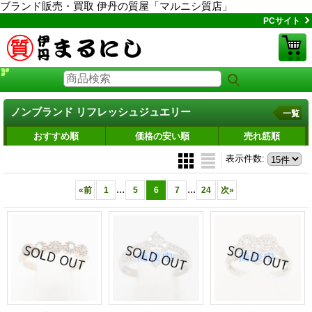
ブランド販売・買取 伊丹の質屋「マルニシ質店」
PCサイト
ノンブランド リフレッシュジュエリー
一覧
おすすめ順
価格の安い順
売れ筋順
表示件数
:
...
...
«
前
1
5
6
7
24
次
»