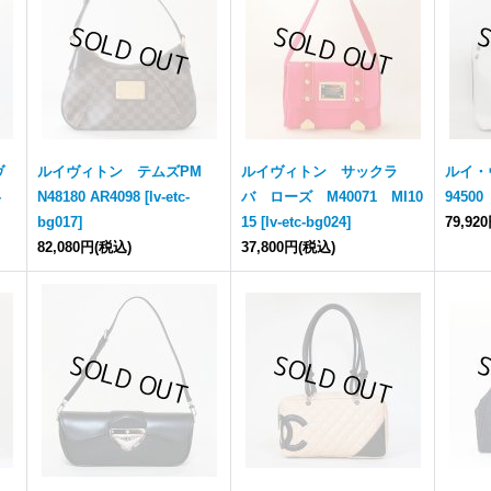
ヴ
ルイヴィトン テムズPM
ルイヴィトン サックラ
ルイ・
-
N48180 AR4098
[
lv-etc-
バ ローズ M40071 MI10
94500
bg017
]
15
[
lv-etc-bg024
]
79,92
82,080円
(税込)
37,800円
(税込)