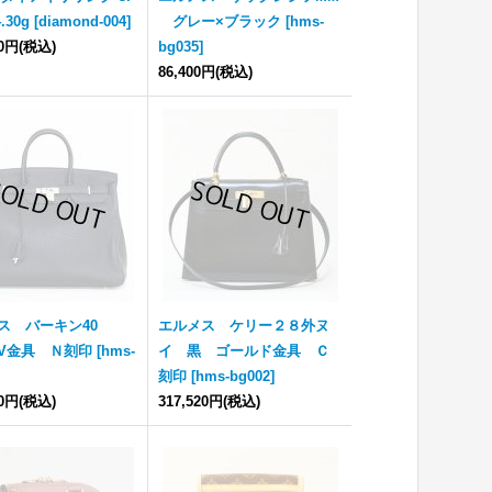
4.30g
[
diamond-004
]
グレー×ブラック
[
hms-
00円
(税込)
bg035
]
86,400円
(税込)
ス バーキン40
エルメス ケリー２８外ヌ
IV金具 Ｎ刻印
[
hms-
イ 黒 ゴールド金具 Ｃ
刻印
[
hms-bg002
]
00円
(税込)
317,520円
(税込)