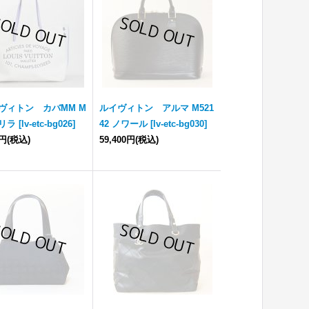
ヴィトン カバMM M
ルイヴィトン アルマ M521
 リラ
[
lv-etc-bg026
]
42 ノワール
[
lv-etc-bg030
]
0円
(税込)
59,400円
(税込)