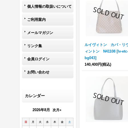
個人情報の取扱いについて
ご利用案内
メールマガジン
ルイヴィトン カバ・リ
リンク集
ィントン N41108
[
lv-etc
bg043
]
会員ログイン
140,400円
(税込)
お問い合わせ
カレンダー
2026年8月
次月»
日
月
火
水
木
金
土