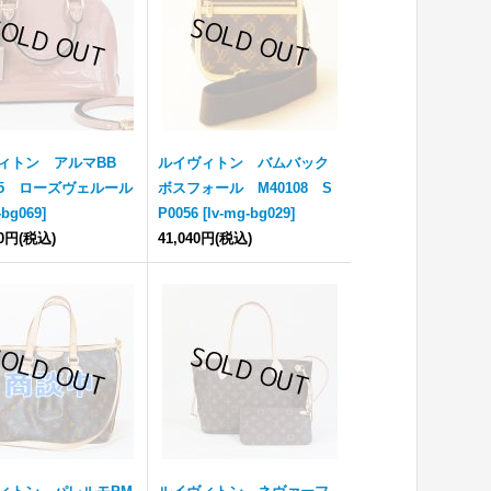
ィトン アルマBB
ルイヴィトン バムバック
585 ローズヴェルール
ボスフォール M40108 S
-bg069
]
P0056
[
lv-mg-bg029
]
00円
(税込)
41,040円
(税込)