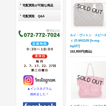
宅配買取が可能な商品
宅配買取 Q&A
ルイ・ヴィトン スピー
ィ 25 M41109
[
lv-mg-
bg227
]
162,800円
(税込)
▲インスタグラム
始めました！