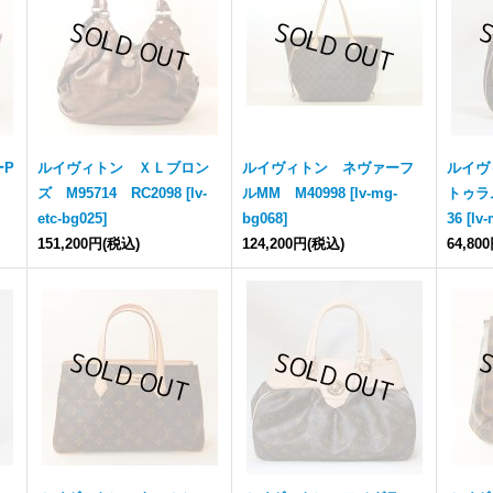
ーP
ルイヴィトン ＸＬブロン
ルイヴィトン ネヴァーフ
ルイヴ
ズ M95714 RC2098
[
lv-
ルMM M40998
[
lv-mg-
トゥラム
etc-bg025
]
bg068
]
36
[
lv
151,200円
(税込)
124,200円
(税込)
64,80