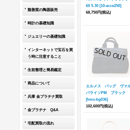
60 5.30
[
10-acce250
]
龍善窯の陶器販売
68,750円
(税込)
時計の基礎知識
ジュエリーの基礎知識
インターネットで宝石を買
う時に注意すること
生前整理と簡易鑑定
商品について
エルメス バッグ ヴァ
パライソPM ブラック
兵庫 金プラチナ買取
[
hms-bg036
]
102,600円
(税込)
金プラチナ Q&A
宅配買取の流れ