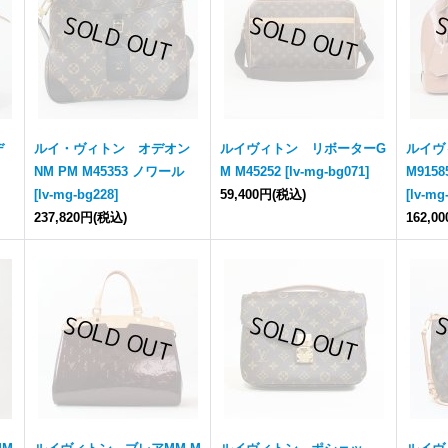
デ
ルイ・ヴィトン オデオン
ルイヴィトン リボーターG
ルイヴ
NM PM M45353 ノワール
M M45252
[
lv-mg-bg071
]
M91
[
lv-mg-bg228
]
59,400円
(税込)
[
lv-mg
237,820円
(税込)
162,0