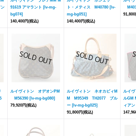
MM
ルイヴィトン ブレアMM M
ルイヴィトン ポシェッ
ルイヴ
アン
91619 アマラント
[
lv-mg-
ト・メティス M40780
[
lv-
M401
bg074
]
mg-bg051
]
91,80
140,400円
(税込)
140,400円
(税込)
リ
ルイヴィトン オデオンPM
ルイヴィトン ネオカビィM
ルイヴ
5
M56390
[
lv-mg-bg080
]
M M95349 TH2077 ブル
ルGM 
79,920円
(税込)
ー
[
lv-mg-bg025
]
ィアン
91,800円
(税込)
147,9