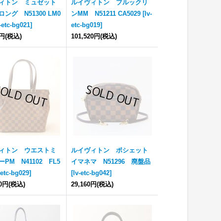
ィトン ミュゼット
ルイヴィトン ブルックリ
ング N51300 LM0
ンMM N51211 CA5029
[
lv-
-etc-bg021
]
etc-bg019
]
0円
(税込)
101,520円
(税込)
ィトン ウエストミ
ルイヴィトン ポシェット
PM N41102 FL5
イマネマ N51296 廃盤品
-etc-bg029
]
[
lv-etc-bg042
]
00円
(税込)
29,160円
(税込)