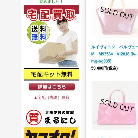
始めました！
ルイヴィトン ベルヴュ
M M93584 VI2018
[
lv-
mg-bg035
]
59,400円
(税込)
▲宅配（郵送）買取