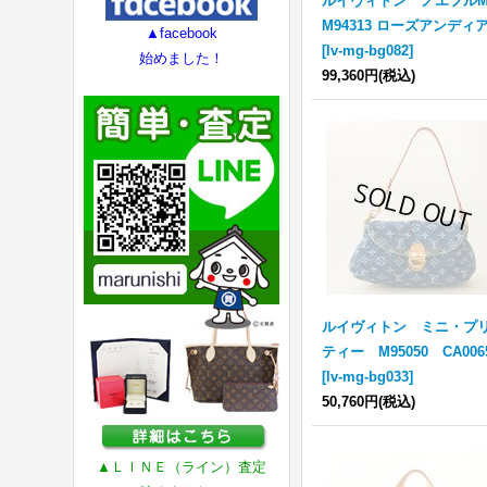
ルイヴィトン ノエフル
M94313 ローズアンディ
▲facebook
[
lv-mg-bg082
]
始めました！
99,360円
(税込)
ルイヴィトン ミニ・プ
ティー M95050 CA006
[
lv-mg-bg033
]
50,760円
(税込)
▲ＬＩＮＥ（ライン）査定