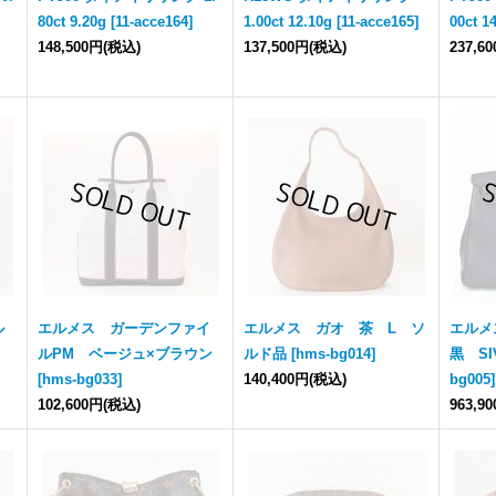
80ct 9.20g
[
11-acce164
]
1.00ct 12.10g
[
11-acce165
]
00ct 1
148,500円
(税込)
137,500円
(税込)
237,6
ル
エルメス ガーデンファイ
エルメス ガオ 茶 L ソ
エルメ
ルPM ベージュ×ブラウン
ルド品
[
hms-bg014
]
黒 S
[
hms-bg033
]
140,400円
(税込)
bg005
]
102,600円
(税込)
963,9