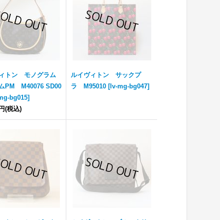
ィトン モノグラム
ルイヴィトン サックプ
PM M40076 SD00
ラ M95010
[
lv-mg-bg047
]
-mg-bg015
]
0円
(税込)