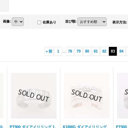
画像
:
並び順
:
在庫あり
表示方法
:
«
前
1
...
78
79
80
81
82
83
84
0.
PT900 ダイアイリリング 1.
K18WG ダイアイリリング
PT90