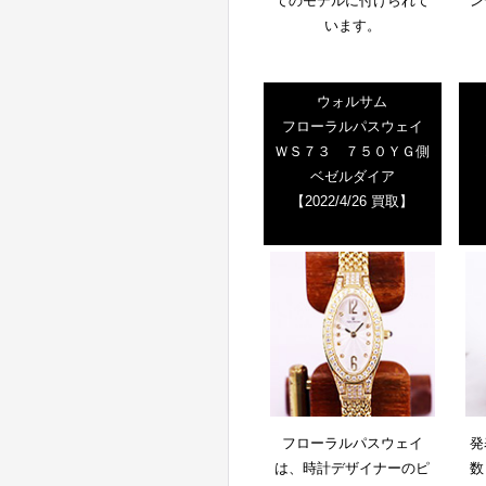
てのモデルに付けられて
ン
います。
ウォルサム
フローラルパスウェイ
ＷＳ７３ ７５０ＹＧ側
ベゼルダイア
【2022/4/26 買取】
フローラルパスウェイ
発
は、時計デザイナーのピ
数