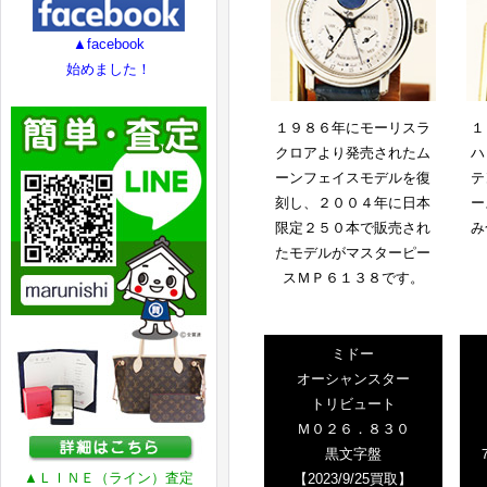
▲facebook
始めました！
１９８６年にモーリスラ
１
クロアより発売されたム
ハ
ーンフェイスモデルを復
テ
刻し、２００４年に日本
ー
限定２５０本で販売され
み
たモデルがマスターピー
スＭＰ６１３８です。
ミドー
オーシャンスター
トリビュート
Ｍ０２６．８３０
黒文字盤
▲ＬＩＮＥ（ライン）査定
【2023/9/25買取】