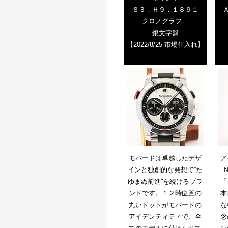
８３．Ｈ９．１８９１
クロノグラフ
銀文字盤
【2022/8/25 市場仕入れ】
モバードは卓越したデザ
ア
インと独創的な発想で”た
ゆまぬ前進”を続けるブラ
「
ンドです。１２時位置の
本
丸いドットがモバードの
な
アイデンティティで、全
念