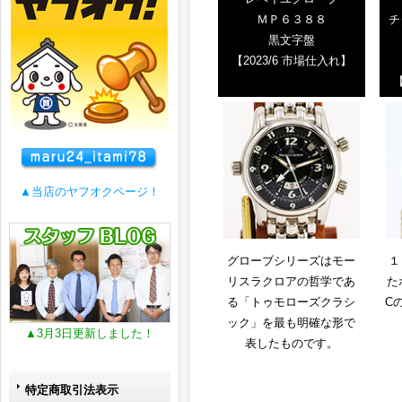
ＭＰ６３８８
チ
黒文字盤
【2023/6 市場仕入れ】
【
▲当店のヤフオクページ！
グローブシリーズはモー
１
リスラクロアの哲学であ
た
る「トゥモローズクラシ
C
ック」を最も明確な形で
▲3月3日更新しました！
表したものです。
特定商取引法表示