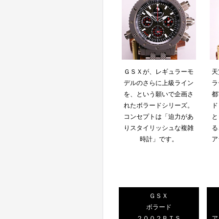
ＧＳＸが、レギュラーモ
天
デルのさらに上級ライン
ラ
を、という願いで企画さ
都
れたボラードシリーズ。
ド
コンセプトは「迫力があ
と
りスタイリッシュな複雑
る
時計」です。
ア
ＧＳＸ
ボラード
２００２ＢＴＳ
ア