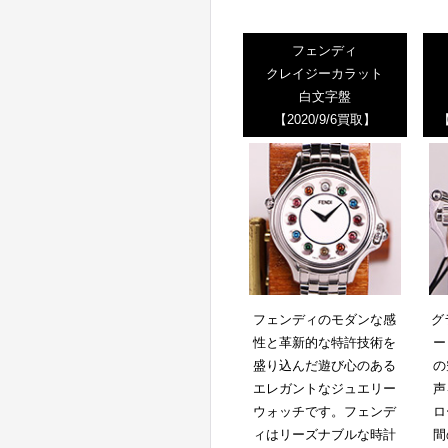
フェンディ
クレイジーカラット
白文字盤
【2020/9/6買取】
【
フェンディのモダンな感
グ
性と革新的な特許技術を
ー
盛り込んだ遊び心のある
の
エレガントなジュエリー
声
ウォッチです。フェンデ
ロ
ィはリーズナブルな時計
間