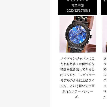
青文字盤
【2020/12/19買取】
メイドインジャパンにこ
ダ
だわり数多くの個性的な
ラ
時計を生み出してきまし
校
たＧＳＸが、 レギュラー
ジ
モデルのさらに上級ライ
年
ンを、という願いで企画
コ
されたボラードシリー
構
ズ。
か