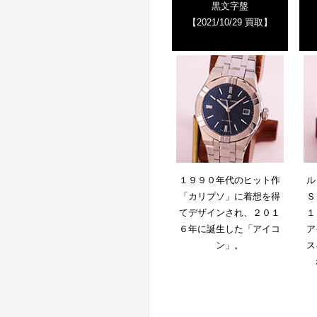
黒文字盤
【2021/10/29 買取】
１９９０年代のヒット作
ル
「カリプソ」に着想を得
Ｓ
てデザインされ、２０１
１
６年に誕生した「アイコ
ア
ン」。
ス