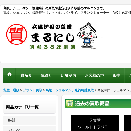
高級、シェルマン、複雑時計の買取や査定は伊丹駅前のマルニシまで。
高級、シェルマン、複雑時計（シャネル、パネライ、フランクミューラー、IWC）の高
質預り
買取り
店舗案内
お客様の声
販売
質屋 通販
>
ブランド買取
>
高級、シェルマン、複雑時計買取
> 高級時計、シェルマン
商品カテゴリ一覧
時計
天賞堂
ワールドトラベラー
バッグ