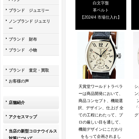
白文字盤
革ベルト
ブランド ジュエリー
【2024/4 市場仕入れ】
ノンブランド ジュエリ
ー
ブランド 財布
ブランド 小物
ブランド 査定・買取
お客様の声
天賞堂ワールドトラベラ
シ
ーは商品開発において、
ン
商品コンセプト、機能選
店舗紹介
択、デザイン、仕上げ 全
「
ての工程にわたって、プ
グ
アクセスマップ
ロの厳しい目を通して、
機能デザインにこだわり
当店の新型コロナウイルス
をもって企画されまし
対策について