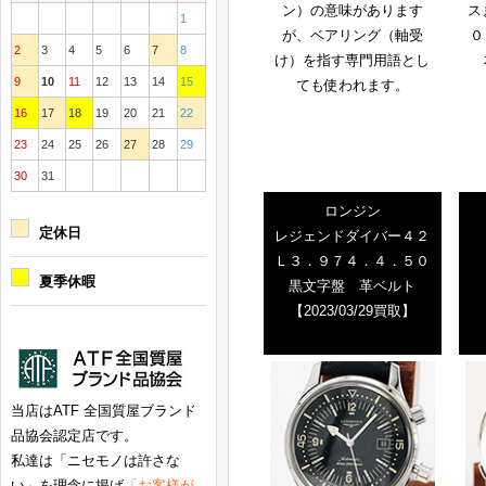
ン）の意味があります
ス
1
が、ベアリング（軸受
０
2
3
4
5
6
7
8
け）を指す専門用語とし
9
10
11
12
13
14
15
ても使われます。
16
17
18
19
20
21
22
23
24
25
26
27
28
29
30
31
ロンジン
定休日
レジェンドダイバー４２
Ｌ３．９７４．４．５０
夏季休暇
黒文字盤 革ベルト
【2023/03/29買取】
当店はATF 全国質屋ブランド
品協会認定店です。
私達は「ニセモノは許さな
い」を理念に掲げ
「お客様が