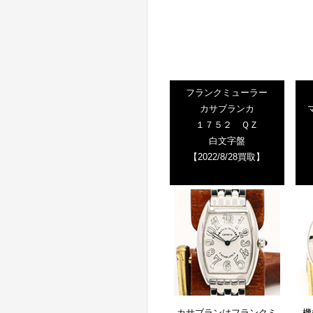
フランクミューラー
カサブランカ
１７５２ ＱＺ
白文字盤
【2022/8/28買取】
カサブランはフランクミ
機