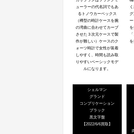
ューラーの代名詞でもあ
く
るトノウカーベックス
グ
（樽型の時計ケースを腕
ー
の湾曲に合わせてカーブ
を
させた３次元ケースで製
「
作が難しい）ケースのク
を
ォーツ時計で女性が装着
しやすく、時間も読み取
りやすいベーシックモデ
ルになります。
シェルマン
グランド
コンプリケーション
ブラック
黒文字盤
【2022/6/6買取】