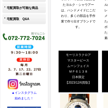
たヨルク・シャウアー
ル
宅配買取が可能な商品
は、ハンドメイドにこだ
レ
わり、多くの部品を手作
メ
宅配買取 Q&A
業で作り出すブランドで
た
す。
ボ
た
素
モーリスラクロア
マスターピース
ムーンフェイス
ＭＰ６１３８
日本限定
【2023/12/6買取】
▲インスタグラム
始めました！