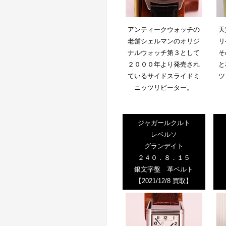
アンティークウォッチの
天
老舗シェルマンのオリジ
リ
ナルウォッチ第３として
そ
２０００年より発売され
と
ているサイドスライドミ
ツ
ニッツリピーター。
ジャガールクルト
レベルソ
グランデイト
２４０．８．１５
銀文字盤 革ベルト
【2021/12/8 買取】