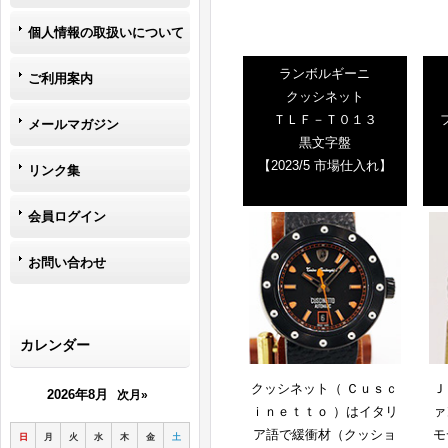
個人情報の取扱いについて
ランボルギーニ
ご利用案内
クッシネット
ＴＬＦ－Ｔ０１３
メールマガジン
黒文字盤
【2023/5 市場仕入れ】
リンク集
会員ログイン
お問い合わせ
カレンダー
クッシネット（ Ｃｕｓｃ
Ｊ
2026年8月
次月»
ｉｎｅｔｔｏ ）はイタリ
ァ
ア語で緩衝材（クッショ
モ
日
月
火
水
木
金
土