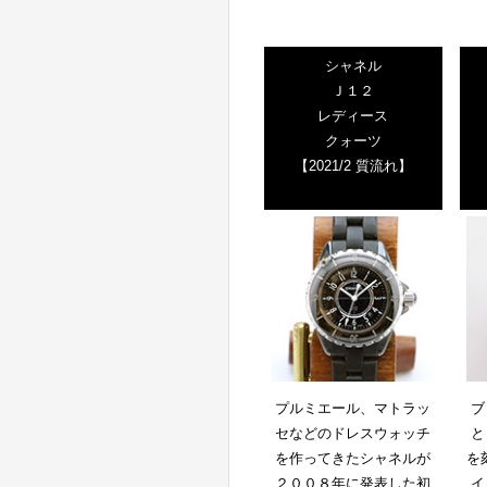
シャネル
Ｊ１２
レディース
クォーツ
【2021/2 質流れ】
プルミエール、マトラッ
ブ
セなどのドレスウォッチ
と
を作ってきたシャネルが
を
２００８年に発表した初
イ