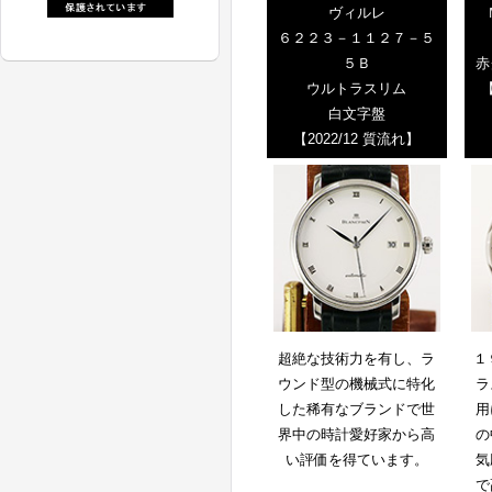
ヴィルレ
６２２３－１１２７－５
５Ｂ
赤
ウルトラスリム
【
白文字盤
【2022/12 質流れ】
超絶な技術力を有し、ラ
１
ウンド型の機械式に特化
ラ
した稀有なブランドで世
用
界中の時計愛好家から高
の
い評価を得ています。
気
で