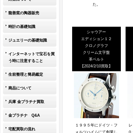
た。
龍善窯の陶器販売
時計の基礎知識
シャウアー
エディション１２
ジュエリーの基礎知識
クロノグラフ
クリーム文字盤
インターネットで宝石を買
革ベルト
う時に注意すること
【2024/2/10買取】
生前整理と簡易鑑定
商品について
兵庫 金プラチナ買取
金プラチナ Q&A
１９９５年にドイツ・フ
レ
宅配買取の流れ
ォルツハイムにて創業し
０