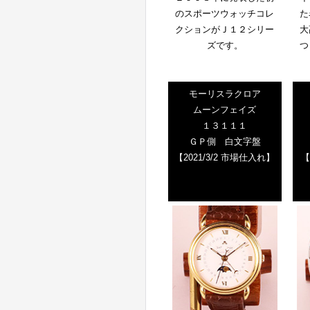
のスポーツウォッチコレ
た
クションがＪ１２シリー
大
ズです。
つ
モーリスラクロア
ムーンフェイズ
１３１１１
ＧＰ側 白文字盤
【2021/3/2 市場仕入れ】
【