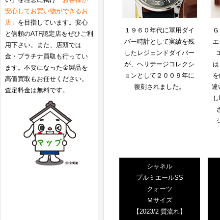
安心してお買い物ができるお
店」
を目指しています。安心
１９６０年代に軍用ダイ
Ｇ
と信頼のATF認定店をぜひご利
バー時計として実績を残
エ
用下さい。また、店頭では
したレジェンドダイバー
金・プラチナ買取も行ってい
が、ヘリテージコレクシ
は
ます。不要になった金製品を
ョンとして２００９年に
を
高価買取もお任せください。
復刻されました。
違
査定料金は無料です。
し
シャネル
プルミエールSS
クォーツ
Ｍサイズ
【2023/2 質流れ】