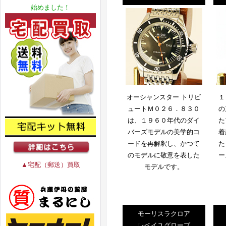
始めました！
オーシャンスター トリビ
１
ュートＭ０２６．８３０
の
は、１９６０年代のダイ
た
バーズモデルの美学的コ
着
ードを再解釈し、かつて
た
のモデルに敬意を表した
ー
▲宅配（郵送）買取
モデルです。
モーリスラクロア
レベイユグローブ